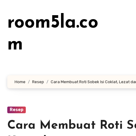
Lewati
ke
room5la.co
konten
m
Home
Resep
Cara Membuat Roti Sobek Isi Coklat, Lezat da
Resep
Cara Membuat Roti So