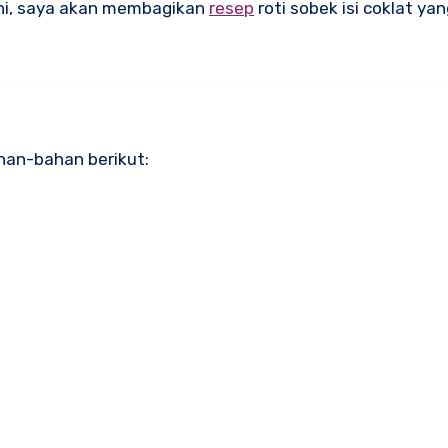
i ini, saya akan membagikan
resep
roti sobek isi coklat y
han-bahan berikut: