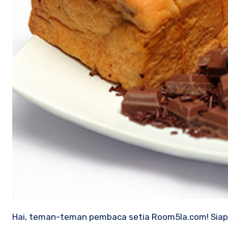
Hai, teman-teman pembaca setia Room5la.com! Siapa yang bisa menolak roti sobek isi coklat? Teksturnya yang kenyal