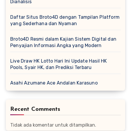
Dianalisis
Daftar Situs Broto4D dengan Tampilan Platform
yang Sederhana dan Nyaman
Broto4D Resmi dalam Kajian Sistem Digital dan
Penyajian Informasi Angka yang Modern
Live Draw HK Lotto Hari Ini Update Hasil HK
Pools, Syair HK, dan Prediksi Terbaru
Asahi Azumane Ace Andalan Karasuno
Recent Comments
Tidak ada komentar untuk ditampilkan.