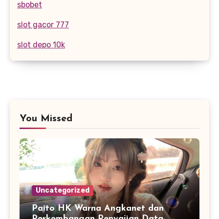
sbobet
slot gacor 777
slot depo 10k
You Missed
Uncategorized
Paito HK Warna Angkanet dan
Perkembangan Penyajian Data