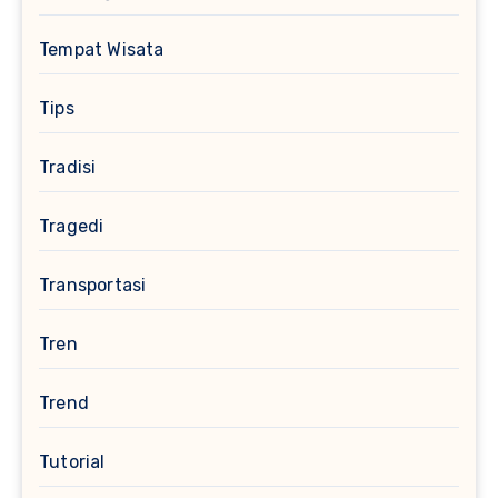
Tempat Wisata
Tips
Tradisi
Tragedi
Transportasi
Tren
Trend
Tutorial