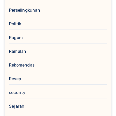
Perselingkuhan
Politik
Ragam
Ramalan
Rekomendasi
Resep
security
Sejarah