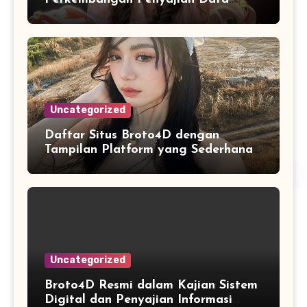
Digital yang Lebih Mudah Dianalisis
Uncategorized
Daftar Situs Broto4D dengan
Tampilan Platform yang Sederhana
dan Nyaman
Uncategorized
Broto4D Resmi dalam Kajian Sistem
Digital dan Penyajian Informasi