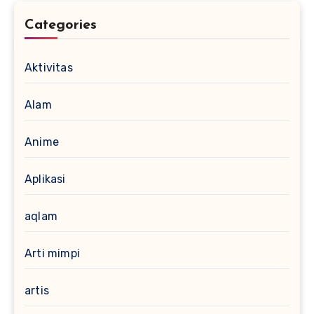
Categories
Aktivitas
Alam
Anime
Aplikasi
aqlam
Arti mimpi
artis