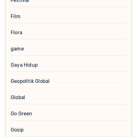
Festival
Film
Flora
game
Gaya Hidup
Geopolitik Global
Global
Go Green
Gosip