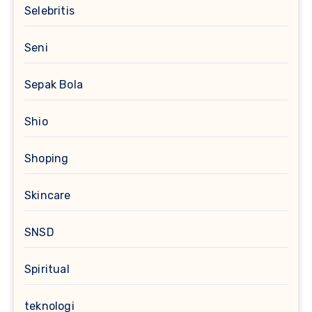
Selebritis
Seni
Sepak Bola
Shio
Shoping
Skincare
SNSD
Spiritual
teknologi