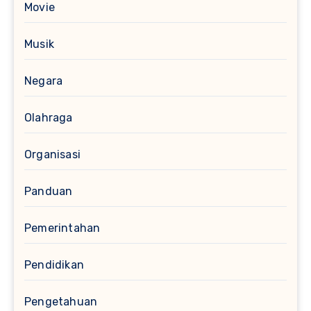
Movie
Musik
Negara
Olahraga
Organisasi
Panduan
Pemerintahan
Pendidikan
Pengetahuan