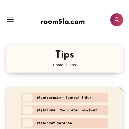
Lewati
ke
konten
room5la.com
Tips
Home
Tips