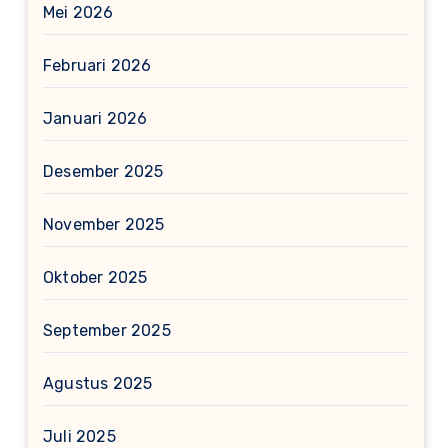
Mei 2026
Februari 2026
Januari 2026
Desember 2025
November 2025
Oktober 2025
September 2025
Agustus 2025
Juli 2025