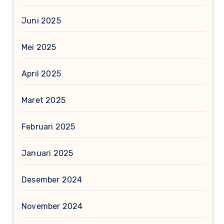
Juni 2025
Mei 2025
April 2025
Maret 2025
Februari 2025
Januari 2025
Desember 2024
November 2024