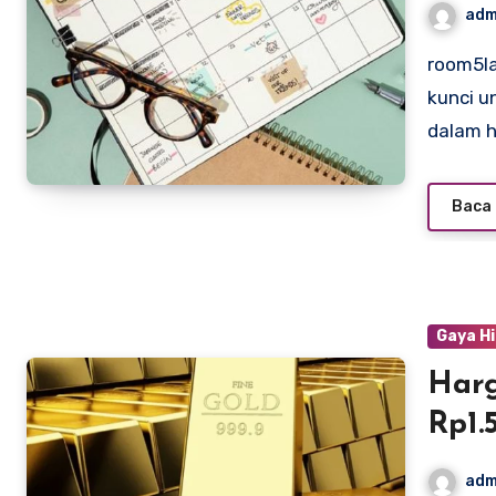
adm
room5la.com – Mengatur waktu dengan cerdas adalah
kunci u
dalam h
Baca 
Gaya H
Har
Rp1.
adm