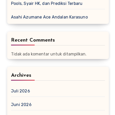
Pools, Syair HK, dan Prediksi Terbaru
Asahi Azumane Ace Andalan Karasuno
Recent Comments
Tidak ada komentar untuk ditampilkan.
Archives
Juli 2026
Juni 2026