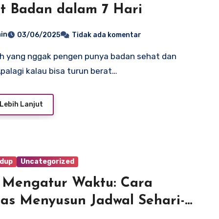
t Badan dalam 7 Hari
in
03/06/2025
Tidak ada komentar
Apalagi kalau bisa turun berat…
Lebih Lanjut
idup
Uncategorized
 Mengatur Waktu: Cara
as Menyusun Jadwal Sehari-