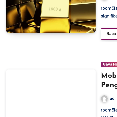
room5la.com – Harga emas Antam mengalami penurunan
signifi
Baca 
Gaya H
Mobi
Pen
adm
room5la.com – Teknologi VTEC (Variable Valve Timing and