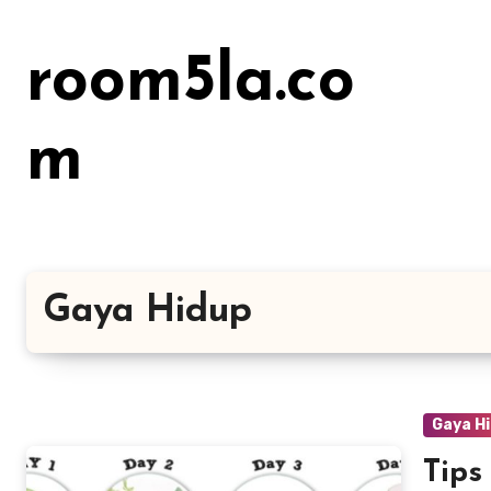
Lewati
ke
room5la.co
konten
m
Gaya Hidup
Gaya H
Tips