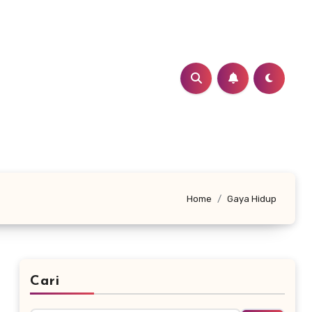
Home
Gaya Hidup
Cari