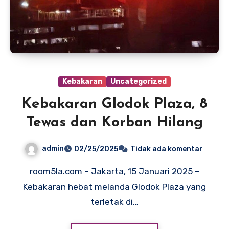
Kebakaran
Uncategorized
Kebakaran Glodok Plaza, 8
Tewas dan Korban Hilang
admin
02/25/2025
Tidak ada komentar
room5la.com – Jakarta, 15 Januari 2025 –
Kebakaran hebat melanda Glodok Plaza yang
terletak di…