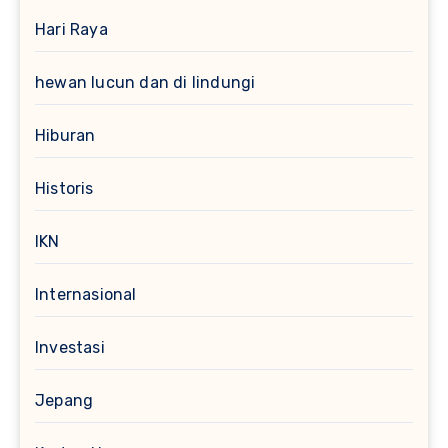
Hari Raya
hewan lucun dan di lindungi
Hiburan
Historis
IKN
Internasional
Investasi
Jepang