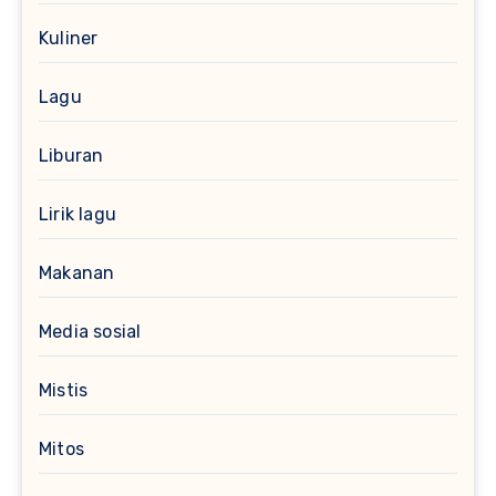
Kuliner
Lagu
Liburan
Lirik lagu
Makanan
Media sosial
Mistis
Mitos