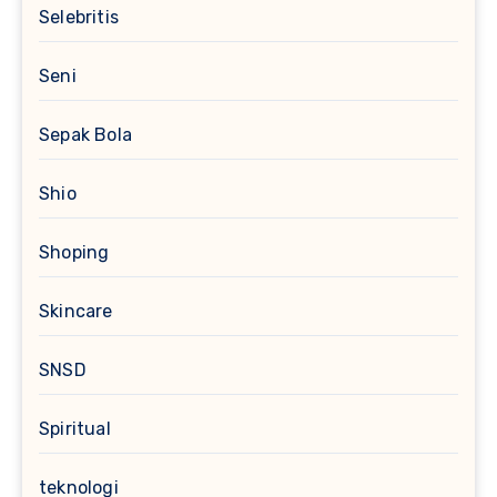
Selebritis
Seni
Sepak Bola
Shio
Shoping
Skincare
SNSD
Spiritual
teknologi