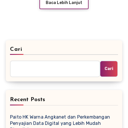
Baca Lebih Lanjut
Cari
Cari
Recent Posts
Paito HK Warna Angkanet dan Perkembangan
Penyajian Data Digital yang Lebih Mudah