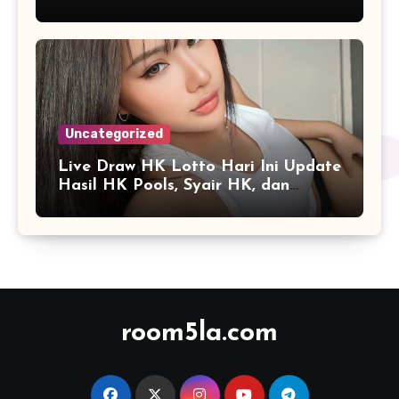
Angka yang Modern
Uncategorized
Live Draw HK Lotto Hari Ini Update
Hasil HK Pools, Syair HK, dan
Prediksi Terbaru
room5la.com