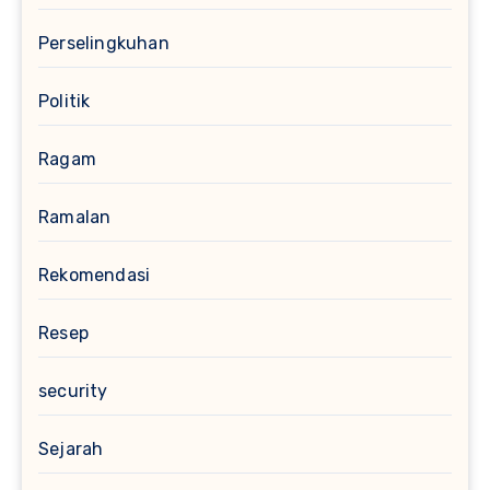
Perselingkuhan
Politik
Ragam
Ramalan
Rekomendasi
Resep
security
Sejarah