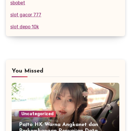
sbobet
slot gacor 777
slot depo 10k
You Missed
Uncategorized
Paito HK Warna Angkanet dan
Perkembangan Penyajian Data