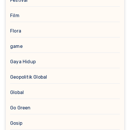
Festival
Film
Flora
game
Gaya Hidup
Geopolitik Global
Global
Go Green
Gosip