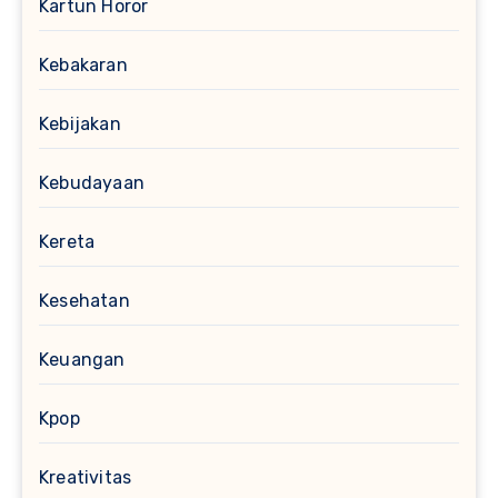
Kartun Horor
Kebakaran
Kebijakan
Kebudayaan
Kereta
Kesehatan
Keuangan
Kpop
Kreativitas