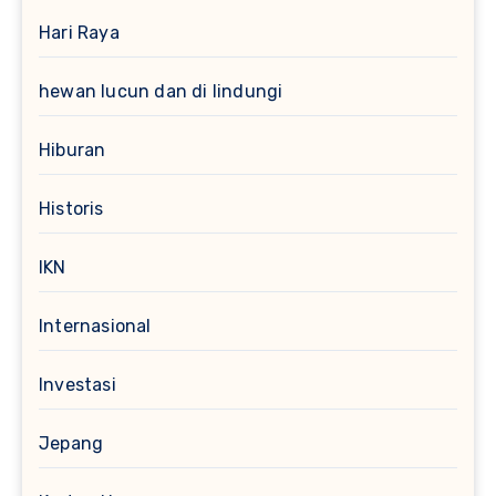
Hari Raya
hewan lucun dan di lindungi
Hiburan
Historis
IKN
Internasional
Investasi
Jepang