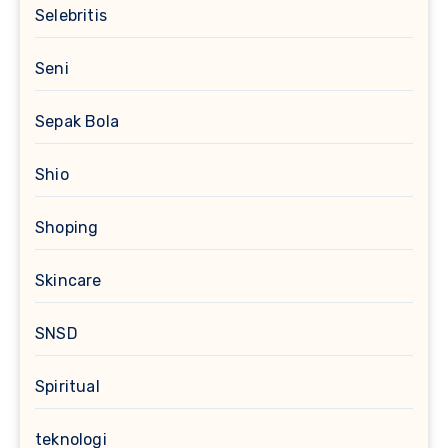
Selebritis
Seni
Sepak Bola
Shio
Shoping
Skincare
SNSD
Spiritual
teknologi