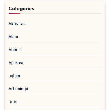
Categories
Aktivitas
Alam
Anime
Aplikasi
aqlam
Arti mimpi
artis