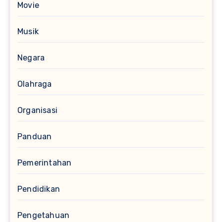
Movie
Musik
Negara
Olahraga
Organisasi
Panduan
Pemerintahan
Pendidikan
Pengetahuan