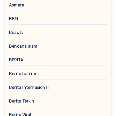
Asmara
BBM
Beauty
Bencana alam
BERITA
Berita hari ini
Berita Internasional
Berita Terkini
Berita Viral