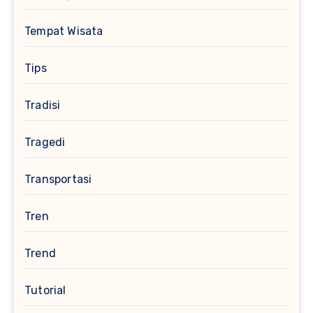
Tempat Wisata
Tips
Tradisi
Tragedi
Transportasi
Tren
Trend
Tutorial