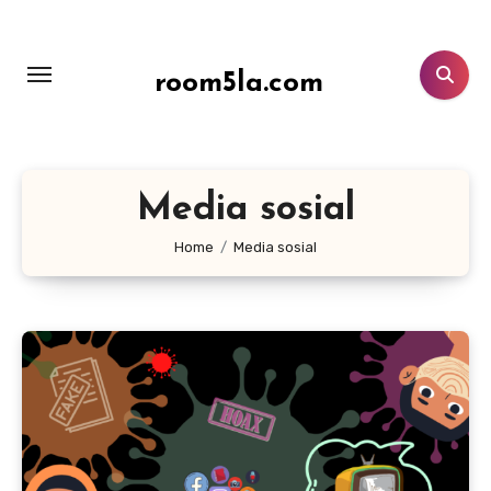
Lewati
ke
konten
room5la.com
Media sosial
Home
Media sosial