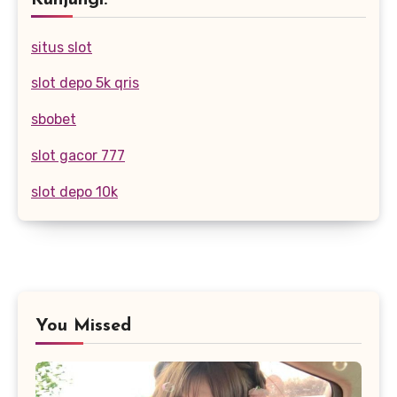
situs slot
slot depo 5k qris
sbobet
slot gacor 777
slot depo 10k
You Missed