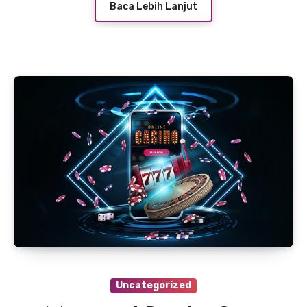
Baca Lebih Lanjut
Uncategorized