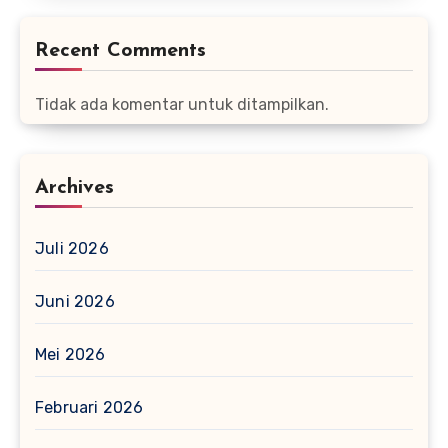
Recent Comments
Tidak ada komentar untuk ditampilkan.
Archives
Juli 2026
Juni 2026
Mei 2026
Februari 2026