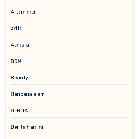
Arti mimpi
artis
Asmara
BBM
Beauty
Bencana alam
BERITA
Berita hari ini