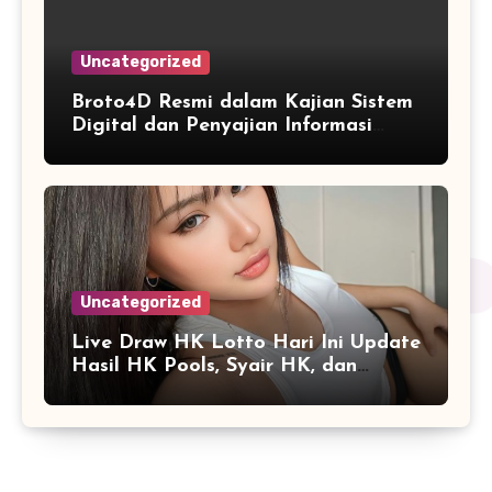
Uncategorized
Broto4D Resmi dalam Kajian Sistem
Digital dan Penyajian Informasi
Angka yang Modern
Uncategorized
Live Draw HK Lotto Hari Ini Update
Hasil HK Pools, Syair HK, dan
Prediksi Terbaru