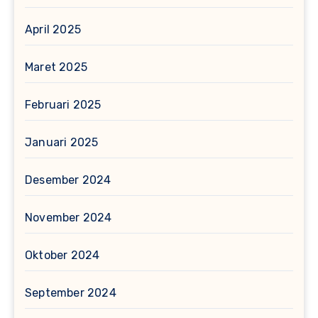
April 2025
Maret 2025
Februari 2025
Januari 2025
Desember 2024
November 2024
Oktober 2024
September 2024