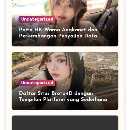
Uncategorized
Paito HK Warna Angkanet dan
Perkembangan Penyajian Data
Digital yang Lebih Mudah Dianalisis
Uncategorized
Daftar Situs Broto4D dengan
Tampilan Platform yang Sederhana
dan Nyaman