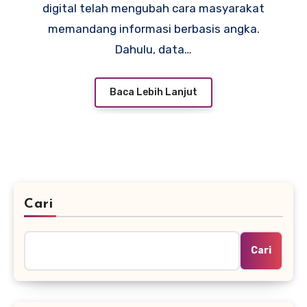
digital telah mengubah cara masyarakat
memandang informasi berbasis angka.
Dahulu, data…
Baca Lebih Lanjut
Cari
Cari