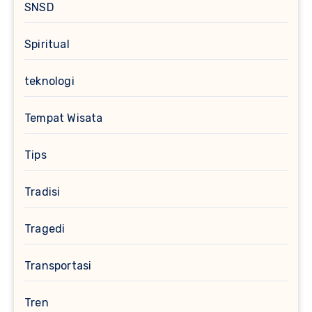
SNSD
Spiritual
teknologi
Tempat Wisata
Tips
Tradisi
Tragedi
Transportasi
Tren