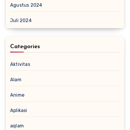
Agustus 2024
Juli 2024
Categories
Aktivitas
Alam
Anime
Aplikasi
aqlam