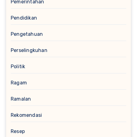
Pemerintahan
Pendidikan
Pengetahuan
Perselingkuhan
Politik
Ragam
Ramalan
Rekomendasi
Resep