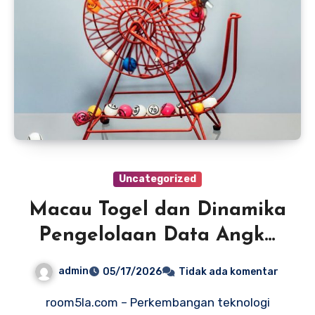
Uncategorized
Macau Togel dan Dinamika
Pengelolaan Data Angka
Berbasis Sistem Online
admin
05/17/2026
Tidak ada komentar
room5la.com – Perkembangan teknologi