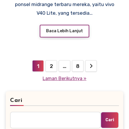
ponsel midrange terbaru mereka, yaitu vivo
V40 Lite, yang tersedia…
Baca Lebih Lanjut
Paginasi
1
2
…
8
pos
Laman Berikutnya »
Cari
Cari