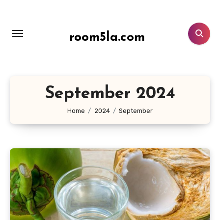
Lewati
ke
konten
room5la.com
September 2024
Home
2024
September