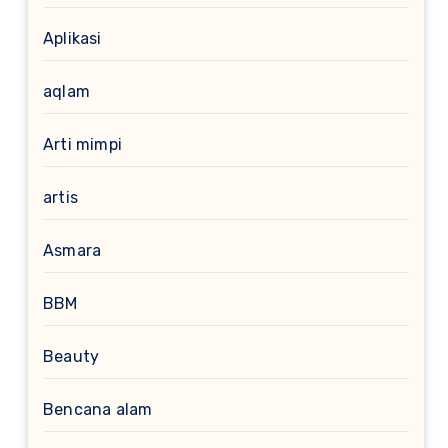
Aplikasi
aqlam
Arti mimpi
artis
Asmara
BBM
Beauty
Bencana alam