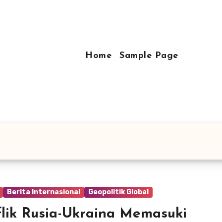
Home
Sample Page
Berita Internasional
Geopolitik Global
lik Rusia-Ukraina Memasuki