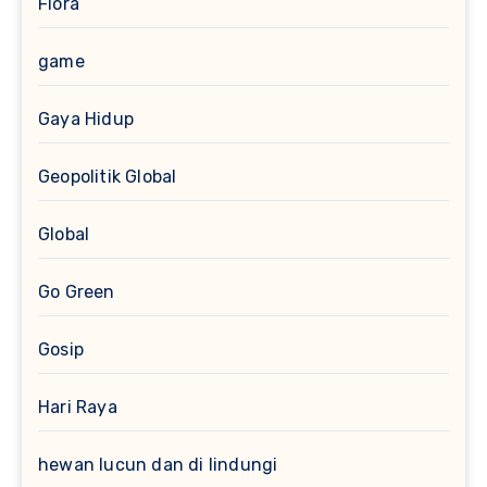
Flora
game
Gaya Hidup
Geopolitik Global
Global
Go Green
Gosip
Hari Raya
hewan lucun dan di lindungi