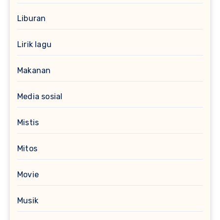
Liburan
Lirik lagu
Makanan
Media sosial
Mistis
Mitos
Movie
Musik