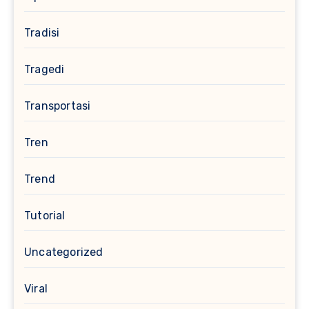
Tradisi
Tragedi
Transportasi
Tren
Trend
Tutorial
Uncategorized
Viral