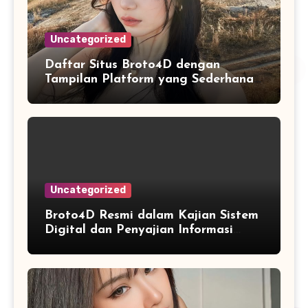
Uncategorized
Daftar Situs Broto4D dengan
Tampilan Platform yang Sederhana
dan Nyaman
Uncategorized
Broto4D Resmi dalam Kajian Sistem
Digital dan Penyajian Informasi
Angka yang Modern