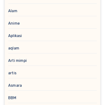
Alam
Anime
Aplikasi
aqlam
Arti mimpi
artis
Asmara
BBM