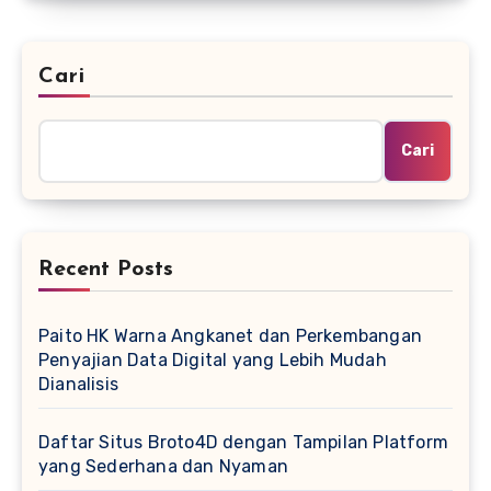
Cari
Cari
Recent Posts
Paito HK Warna Angkanet dan Perkembangan
Penyajian Data Digital yang Lebih Mudah
Dianalisis
Daftar Situs Broto4D dengan Tampilan Platform
yang Sederhana dan Nyaman