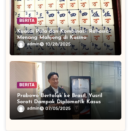
BERITA
Kuasai Pola dan Kombinasi: Rahasia
Menang Mahjong di Kasino
admin
10/28/2025
BERITA
Prabowo Bertolak ke Brasil, Yusril
Soroti Dampak Diplomatik Kasus
Juliana Marins
admin
07/05/2025