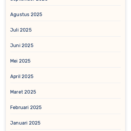
Agustus 2025
Juli 2025
Juni 2025
Mei 2025
April 2025
Maret 2025
Februari 2025
Januari 2025