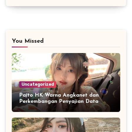
You Missed
Uncategorized
Paito HK Warna Angkanet dan
Perkembangan Penyajian Data
Digital yang Lebih Mudah Dianalisis