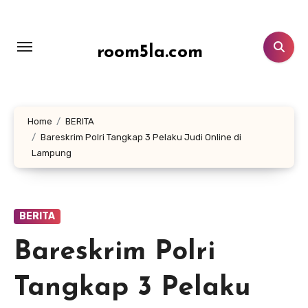
Lewati
ke
konten
room5la.com
Home
BERITA
Bareskrim Polri Tangkap 3 Pelaku Judi Online di
Lampung
BERITA
Bareskrim Polri
Tangkap 3 Pelaku