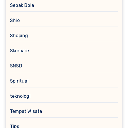
Sepak Bola
Shio
Shoping
Skincare
SNSD
Spiritual
teknologi
Tempat Wisata
Tips