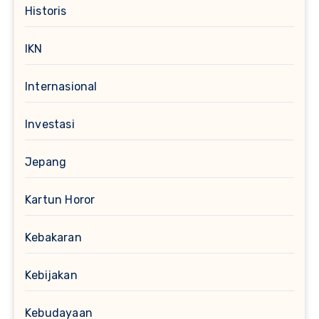
Historis
IKN
Internasional
Investasi
Jepang
Kartun Horor
Kebakaran
Kebijakan
Kebudayaan