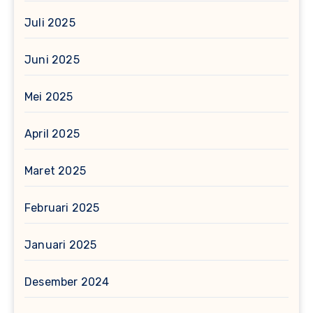
Juli 2025
Juni 2025
Mei 2025
April 2025
Maret 2025
Februari 2025
Januari 2025
Desember 2024