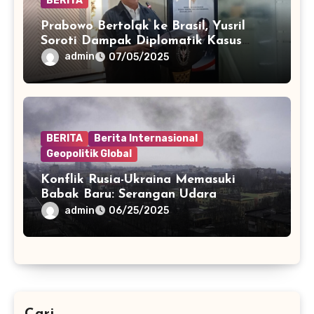
BERITA
Prabowo Bertolak ke Brasil, Yusril
Soroti Dampak Diplomatik Kasus
Juliana Marins
admin
07/05/2025
BERITA
Berita Internasional
Geopolitik Global
Konflik Rusia-Ukraina Memasuki
Babak Baru: Serangan Udara
Meningkat, Dunia Siaga
admin
06/25/2025
Cari