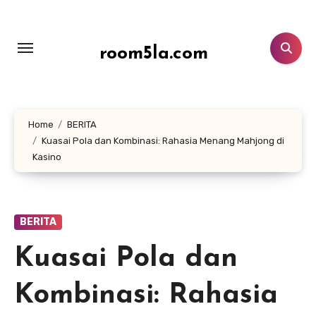
Lewati
ke
konten
room5la.com
Home
BERITA
Kuasai Pola dan Kombinasi: Rahasia Menang Mahjong di
Kasino
BERITA
Kuasai Pola dan
Kombinasi: Rahasia