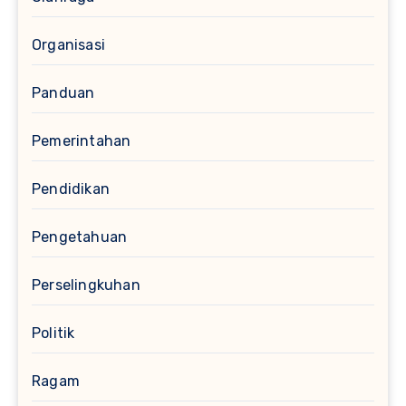
Organisasi
Panduan
Pemerintahan
Pendidikan
Pengetahuan
Perselingkuhan
Politik
Ragam