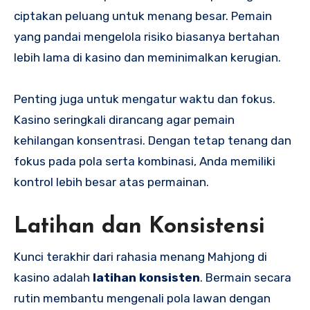
ciptakan peluang untuk menang besar. Pemain
yang pandai mengelola risiko biasanya bertahan
lebih lama di kasino dan meminimalkan kerugian.
Penting juga untuk mengatur waktu dan fokus.
Kasino seringkali dirancang agar pemain
kehilangan konsentrasi. Dengan tetap tenang dan
fokus pada pola serta kombinasi, Anda memiliki
kontrol lebih besar atas permainan.
Latihan dan Konsistensi
Kunci terakhir dari rahasia menang Mahjong di
kasino adalah
latihan konsisten
. Bermain secara
rutin membantu mengenali pola lawan dengan