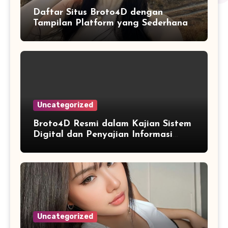
Daftar Situs Broto4D dengan
Tampilan Platform yang Sederhana
dan Nyaman
Uncategorized
Broto4D Resmi dalam Kajian Sistem
Digital dan Penyajian Informasi
Angka yang Modern
Uncategorized