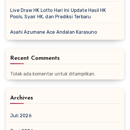
Live Draw HK Lotto Hari Ini Update Hasil HK
Pools, Syair HK, dan Prediksi Terbaru
Asahi Azumane Ace Andalan Karasuno
Recent Comments
Tidak ada komentar untuk ditampilkan.
Archives
Juli 2026