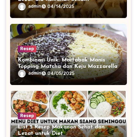
admin
04/14/2025
Resep
Kombinasi Unik: Martabak Manis
Topping Matcha dan Keju Mozzarella
admin
04/05/2025
Resep
List 5 Resep Makanan Sehat dan
Lezat untuk Diet