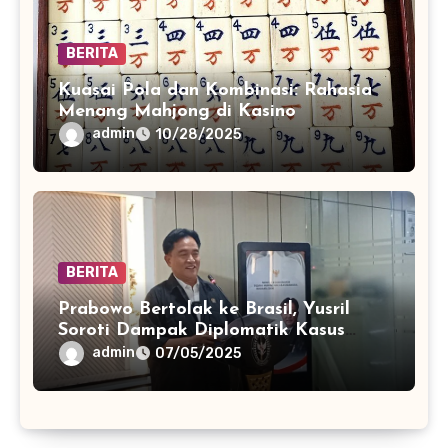
BERITA
Kuasai Pola dan Kombinasi: Rahasia
Menang Mahjong di Kasino
admin
10/28/2025
BERITA
Prabowo Bertolak ke Brasil, Yusril
Soroti Dampak Diplomatik Kasus
Juliana Marins
admin
07/05/2025