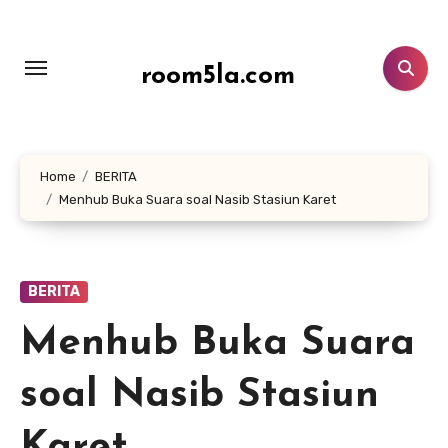
Lewati
ke
konten
room5la.com
Home
BERITA
Menhub Buka Suara soal Nasib Stasiun Karet
BERITA
Menhub Buka Suara
soal Nasib Stasiun