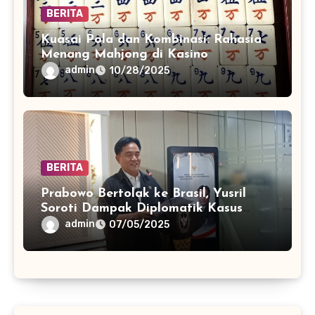
BERITA
Kuasai Pola dan Kombinasi: Rahasia
Menang Mahjong di Kasino
admin
10/28/2025
BERITA
Prabowo Bertolak ke Brasil, Yusril
Soroti Dampak Diplomatik Kasus
Juliana Marins
admin
07/05/2025