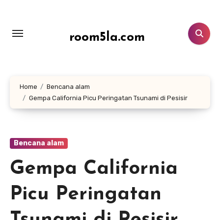
Lewati
ke
konten
room5la.com
Home
Bencana alam
Gempa California Picu Peringatan Tsunami di Pesisir
Bencana alam
Gempa California
Picu Peringatan