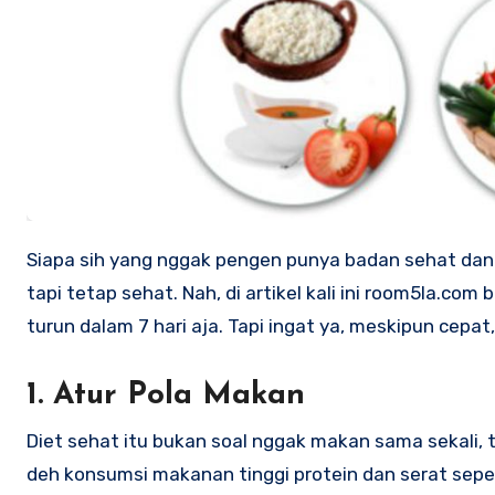
Siapa sih yang nggak pengen punya badan sehat dan ideal? Apalagi kalau bisa turun berat badan dalam waktu cepat
tapi tetap sehat. Nah, di artikel kali ini room5la.com
turun dalam 7 hari aja. Tapi ingat ya, meskipun cepa
1. Atur Pola Makan
Diet sehat itu bukan soal nggak makan sama sekali, t
deh konsumsi makanan tinggi protein dan serat sepert