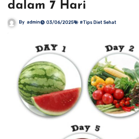
dalam 7 Hari
By
admin
03/06/2025
#Tips Diet Sehat