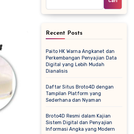
Cari
Recent Posts
Paito HK Warna Angkanet dan
Perkembangan Penyajian Data
Digital yang Lebih Mudah
Dianalisis
Daftar Situs Broto4D dengan
Tampilan Platform yang
Sederhana dan Nyaman
Broto4D Resmi dalam Kajian
Sistem Digital dan Penyajian
Informasi Angka yang Modern