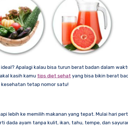
 bakal kasih kamu
tips diet sehat
yang bisa bikin berat b
t, kesehatan tetap nomor satu!
api lebih ke memilih makanan yang tepat. Mulai hari pe
i dada ayam tanpa kulit, ikan, tahu, tempe, dan sayuran