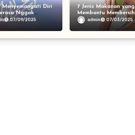
a Menyemangati Diri
7 Jenis Makanan yang
erasa Nggak
Membantu Membersih
a
Lidah
in
admin
07/09/2025
07/03/2025