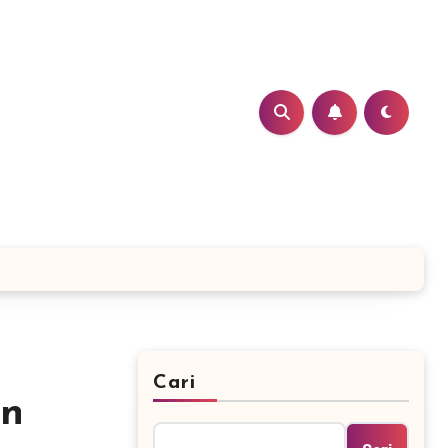
Cari
an