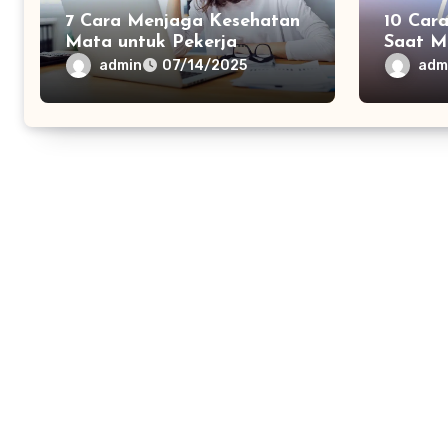
7 Cara Menjaga Kesehatan
10 Car
Mata untuk Pekerja
Saat M
Kantoran
Berday
admin
adm
07/14/2025