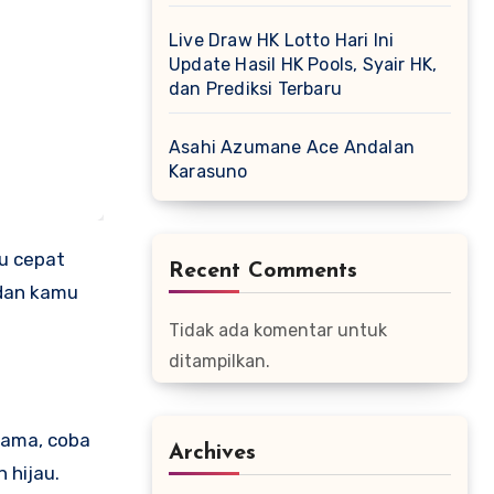
Live Draw HK Lotto Hari Ini
Update Hasil HK Pools, Syair HK,
dan Prediksi Terbaru
Asahi Azumane Ace Andalan
Karasuno
Recent Comments
adan kamu
Tidak ada komentar untuk
ditampilkan.
rtama, coba
Archives
 hijau.