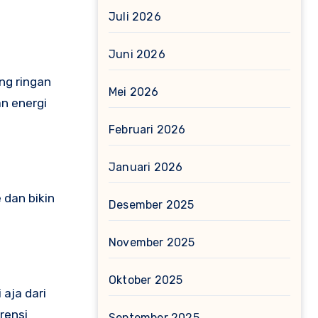
Juli 2026
Juni 2026
ng ringan
Mei 2026
an energi
Februari 2026
Januari 2026
 dan bikin
Desember 2025
November 2025
Oktober 2025
 aja dari
rensi
September 2025