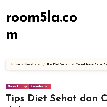
Lewati
ke
room5la.co
konten
m
Home
Kesehatan
Tips Diet Sehat dan Cepat Turun Berat B
Gaya Hidup
Kesehatan
Tips Diet Sehat dan 