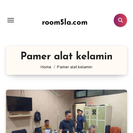
Lewati
ke
konten
room5la.com
Pamer alat kelamin
Home
Pamer alat kelamin