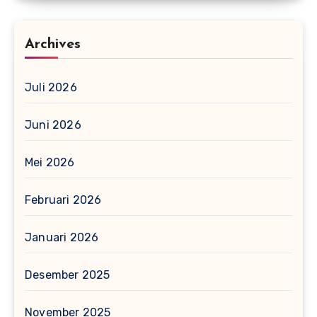
Archives
Juli 2026
Juni 2026
Mei 2026
Februari 2026
Januari 2026
Desember 2025
November 2025