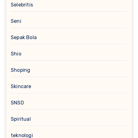
Selebritis
Seni
Sepak Bola
Shio
Shoping
Skincare
SNSD
Spiritual
teknologi