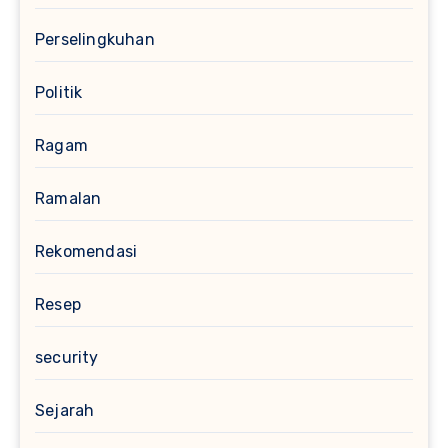
Perselingkuhan
Politik
Ragam
Ramalan
Rekomendasi
Resep
security
Sejarah