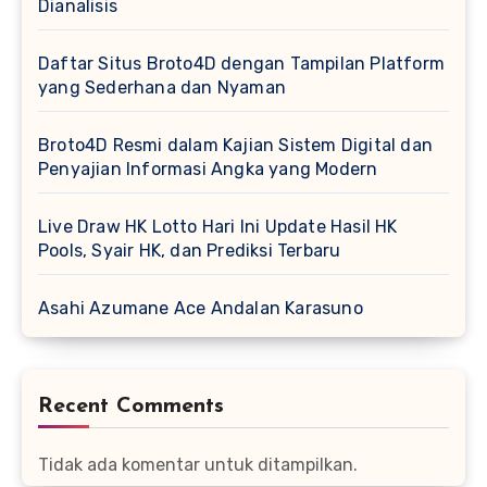
Dianalisis
Daftar Situs Broto4D dengan Tampilan Platform
yang Sederhana dan Nyaman
Broto4D Resmi dalam Kajian Sistem Digital dan
Penyajian Informasi Angka yang Modern
Live Draw HK Lotto Hari Ini Update Hasil HK
Pools, Syair HK, dan Prediksi Terbaru
Asahi Azumane Ace Andalan Karasuno
Recent Comments
Tidak ada komentar untuk ditampilkan.