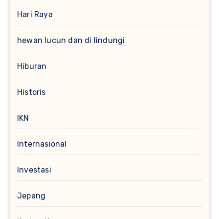
Hari Raya
hewan lucun dan di lindungi
Hiburan
Historis
IKN
Internasional
Investasi
Jepang