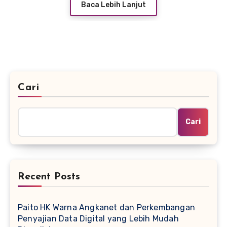
Baca Lebih Lanjut
Cari
Cari
Recent Posts
Paito HK Warna Angkanet dan Perkembangan
Penyajian Data Digital yang Lebih Mudah