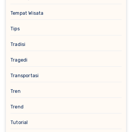
Tempat Wisata
Tips
Tradisi
Tragedi
Transportasi
Tren
Trend
Tutorial