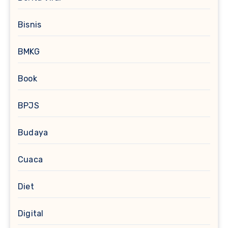
Bisnis
BMKG
Book
BPJS
Budaya
Cuaca
Diet
Digital