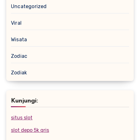
Uncategorized
Viral
Wisata
Zodiac
Zodiak
Kunjungi:
situs slot
slot depo 5k qris