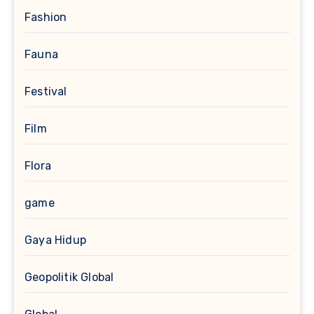
Fashion
Fauna
Festival
Film
Flora
game
Gaya Hidup
Geopolitik Global