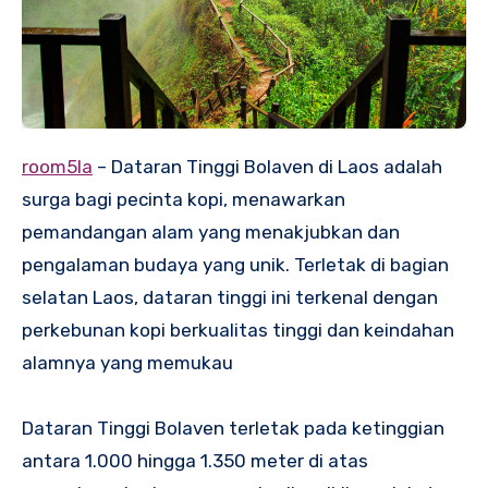
room5la
– Dataran Tinggi Bolaven di Laos adalah
surga bagi pecinta kopi, menawarkan
pemandangan alam yang menakjubkan dan
pengalaman budaya yang unik. Terletak di bagian
selatan Laos, dataran tinggi ini terkenal dengan
perkebunan kopi berkualitas tinggi dan keindahan
alamnya yang memukau
Dataran Tinggi Bolaven terletak pada ketinggian
antara 1.000 hingga 1.350 meter di atas