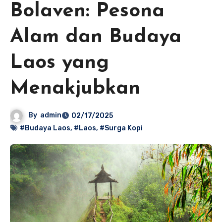
Bolaven: Pesona
Alam dan Budaya
Laos yang
Menakjubkan
By
admin
02/17/2025
#Budaya Laos
,
#Laos
,
#Surga Kopi