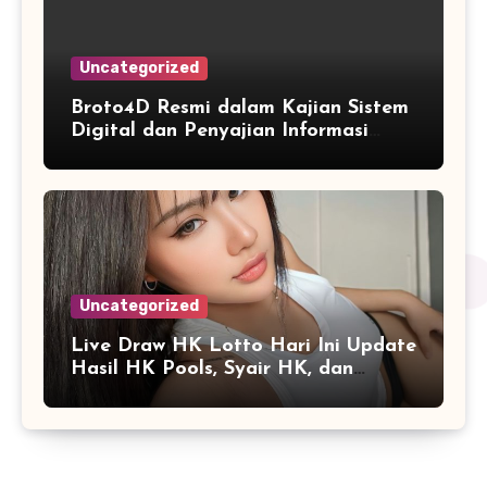
Uncategorized
Broto4D Resmi dalam Kajian Sistem
Digital dan Penyajian Informasi
Angka yang Modern
Uncategorized
Live Draw HK Lotto Hari Ini Update
Hasil HK Pools, Syair HK, dan
Prediksi Terbaru