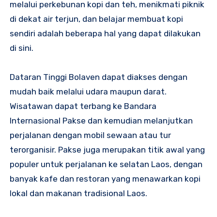
melalui perkebunan kopi dan teh, menikmati piknik
di dekat air terjun, dan belajar membuat kopi
sendiri adalah beberapa hal yang dapat dilakukan
di sini.
Dataran Tinggi Bolaven dapat diakses dengan
mudah baik melalui udara maupun darat.
Wisatawan dapat terbang ke Bandara
Internasional Pakse dan kemudian melanjutkan
perjalanan dengan mobil sewaan atau tur
terorganisir. Pakse juga merupakan titik awal yang
populer untuk perjalanan ke selatan Laos, dengan
banyak kafe dan restoran yang menawarkan kopi
lokal dan makanan tradisional Laos.