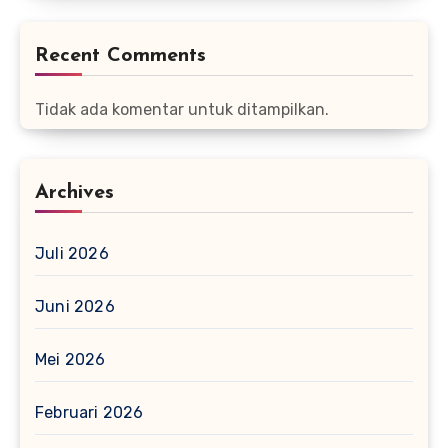
Recent Comments
Tidak ada komentar untuk ditampilkan.
Archives
Juli 2026
Juni 2026
Mei 2026
Februari 2026