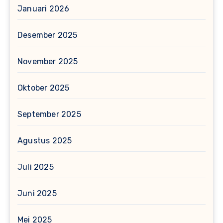
Januari 2026
Desember 2025
November 2025
Oktober 2025
September 2025
Agustus 2025
Juli 2025
Juni 2025
Mei 2025