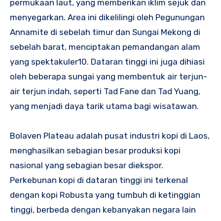
permukaan laut, yang memberikan iklim sejuk dan
menyegarkan. Area ini dikelilingi oleh Pegunungan
Annamite di sebelah timur dan Sungai Mekong di
sebelah barat, menciptakan pemandangan alam
yang spektakuler
10
. Dataran tinggi ini juga dihiasi
oleh beberapa sungai yang membentuk air terjun-
air terjun indah, seperti Tad Fane dan Tad Yuang,
yang menjadi daya tarik utama bagi wisatawan.
Bolaven Plateau adalah pusat industri kopi di Laos,
menghasilkan sebagian besar produksi kopi
nasional yang sebagian besar diekspor.
Perkebunan kopi di dataran tinggi ini terkenal
dengan kopi Robusta yang tumbuh di ketinggian
tinggi, berbeda dengan kebanyakan negara lain