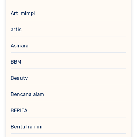
Arti mimpi
artis
Asmara
BBM
Beauty
Bencana alam
BERITA
Berita hari ini