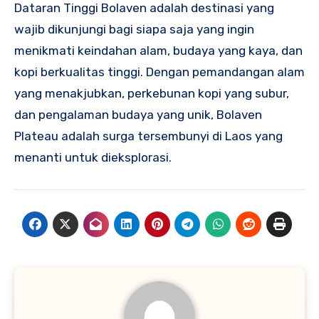
Dataran Tinggi Bolaven adalah destinasi yang
wajib dikunjungi bagi siapa saja yang ingin
menikmati keindahan alam, budaya yang kaya, dan
kopi berkualitas tinggi. Dengan pemandangan alam
yang menakjubkan, perkebunan kopi yang subur,
dan pengalaman budaya yang unik, Bolaven
Plateau adalah surga tersembunyi di Laos yang
menanti untuk dieksplorasi.