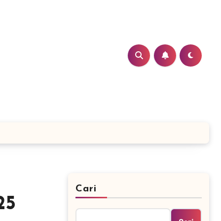
Cari
25