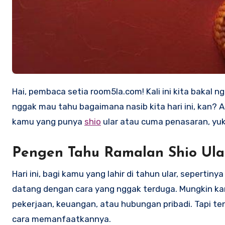
Hai, pembaca setia room5la.com! Kali ini kita bakal 
nggak mau tahu bagaimana nasib kita hari ini, kan? A
kamu yang punya
shio
ular atau cuma penasaran, yuk
Pengen Tahu Ramalan Shio Ular
Hari ini, bagi kamu yang lahir di tahun ular, sepert
datang dengan cara yang nggak terduga. Mungkin k
pekerjaan, keuangan, atau hubungan pribadi. Tapi 
cara memanfaatkannya.