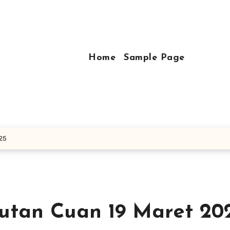
Home
Sample Page
025
ejutan Cuan 19 Maret 20