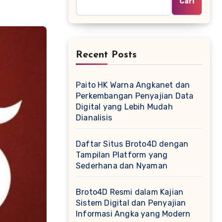
Cari
Recent Posts
Paito HK Warna Angkanet dan
Perkembangan Penyajian Data
Digital yang Lebih Mudah
Dianalisis
Daftar Situs Broto4D dengan
Tampilan Platform yang
Sederhana dan Nyaman
Broto4D Resmi dalam Kajian
Sistem Digital dan Penyajian
Informasi Angka yang Modern