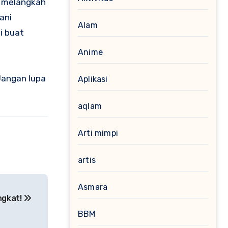
uk melangkah
ani
Alam
i buat
Anime
Jangan lupa
Aplikasi
aqlam
Arti mimpi
artis
Asmara
ingkat!
BBM