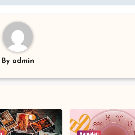
By
admin
n
Ramalan