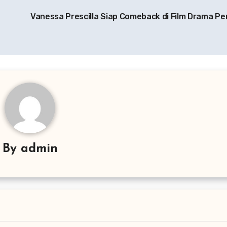
Vanessa Prescilla Siap Comeback di Film Drama Pe
By
admin