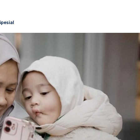
pesial