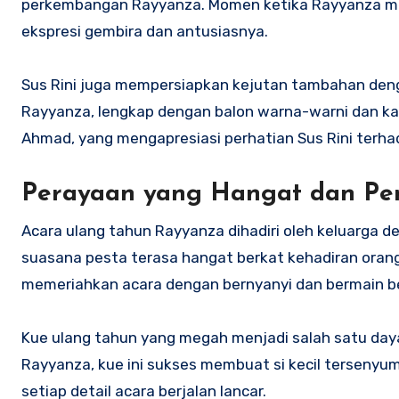
perkembangan Rayyanza. Momen ketika Rayyanza me
ekspresi gembira dan antusiasnya.
Sus Rini juga mempersiapkan kejutan tambahan de
Rayyanza, lengkap dengan balon warna-warni dan kar
Ahmad, yang mengapresiasi perhatian Sus Rini terh
Perayaan yang Hangat dan Pe
Acara ulang tahun Rayyanza dihadiri oleh keluarga d
suasana pesta terasa hangat berkat kehadiran orang
memeriahkan acara dengan bernyanyi dan bermain 
Kue ulang tahun yang megah menjadi salah satu day
Rayyanza, kue ini sukses membuat si kecil tersenyum 
setiap detail acara berjalan lancar.