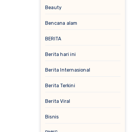
Beauty
Bencana alam
BERITA
Berita hari ini
Berita Internasional
Berita Terkini
Berita Viral
Bisnis