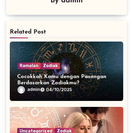
By
admin
Related Post
Ramalan
Zodiak
Cocokkah Kamu dengan Pasangan
Berdasarkan Zodiakmu?
admin
04/10/2025
Uncategorized
Zodiak