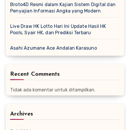
Broto4D Resmi dalam Kajian Sistem Digital dan
Penyajian Informasi Angka yang Modern
Live Draw HK Lotto Hari Ini Update Hasil HK
Pools, Syair HK, dan Prediksi Terbaru
Asahi Azumane Ace Andalan Karasuno
Recent Comments
Tidak ada komentar untuk ditampilkan.
Archives