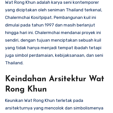
Wat Rong Khun adalah karya seni kontemporer
yang diciptakan oleh seniman Thailand terkenal,
Chalermchai Kositpipat. Pembangunan kuil ini
dimulai pada tahun 1997 dan masih berlanjut
hingga hari ini. Chalermchai mendanai proyek ini
sendiri, dengan tujuan menciptakan sebuah kuil
yang tidak hanya menjadi tempat ibadah tetapi
juga simbol perdamaian, kebijaksanaan, dan seni
Thailand.
Keindahan Arsitektur Wat
Rong Khun
Keunikan Wat Rong Khun terletak pada
arsitekturnya yang mencolok dan simbolismenya