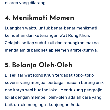
di area yang dilarang.
4. Menikmati Momen
Luangkan waktu untuk benar-benar menikmati
keindahan dan ketenangan Wat Rong Khun.
Jelajahi setiap sudut kuil dan renungkan makna
mendalam di balik setiap elemen arsitekturnya.
5. Belanja Oleh-Oleh
Di sekitar Wat Rong Khun terdapat toko-toko
suvenir yang menjual berbagai macam barang unik
dan karya seni buatan lokal. Mendukung pengrajin
lokal dengan membeli oleh-oleh adalah cara yang
baik untuk mengingat kunjungan Anda.