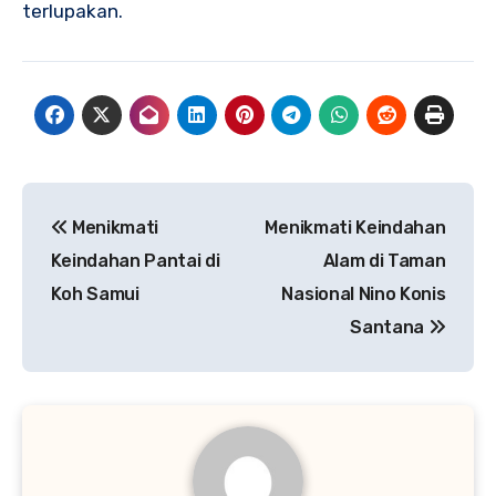
terlupakan.
Navigasi
Menikmati
Menikmati Keindahan
pos
Keindahan Pantai di
Alam di Taman
Koh Samui
Nasional Nino Konis
Santana