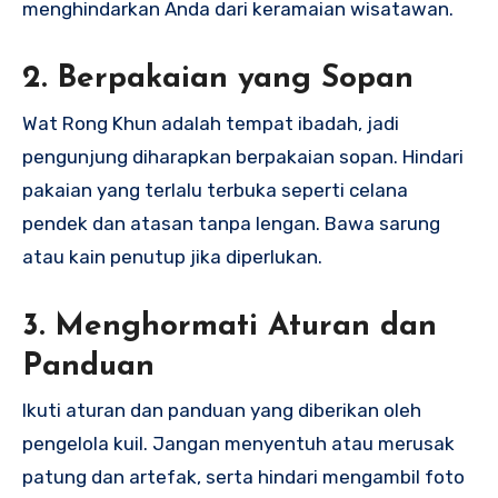
menghindarkan Anda dari keramaian wisatawan.
2. Berpakaian yang Sopan
Wat Rong Khun adalah tempat ibadah, jadi
pengunjung diharapkan berpakaian sopan. Hindari
pakaian yang terlalu terbuka seperti celana
pendek dan atasan tanpa lengan. Bawa sarung
atau kain penutup jika diperlukan.
3. Menghormati Aturan dan
Panduan
Ikuti aturan dan panduan yang diberikan oleh
pengelola kuil. Jangan menyentuh atau merusak
patung dan artefak, serta hindari mengambil foto