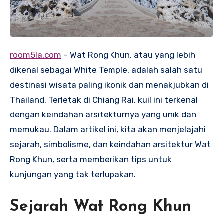
room5la.com
– Wat Rong Khun, atau yang lebih
dikenal sebagai White Temple, adalah salah satu
destinasi wisata paling ikonik dan menakjubkan di
Thailand. Terletak di Chiang Rai, kuil ini terkenal
dengan keindahan arsitekturnya yang unik dan
memukau. Dalam artikel ini, kita akan menjelajahi
sejarah, simbolisme, dan keindahan arsitektur Wat
Rong Khun, serta memberikan tips untuk
kunjungan yang tak terlupakan.
Sejarah Wat Rong Khun