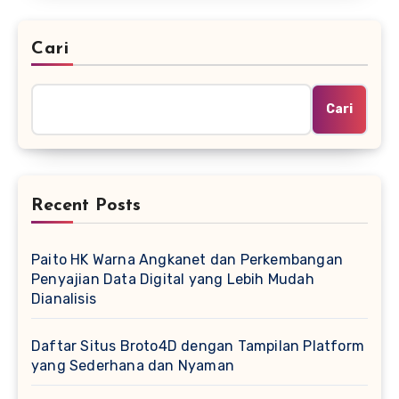
Cari
Cari
Recent Posts
Paito HK Warna Angkanet dan Perkembangan
Penyajian Data Digital yang Lebih Mudah
Dianalisis
Daftar Situs Broto4D dengan Tampilan Platform
yang Sederhana dan Nyaman