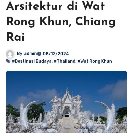
Arsitektur di Wat
Rong Khun, Chiang
Rai
By
admin
08/12/2024
#Destinasi Budaya
,
#Thailand
,
#Wat Rong Khun