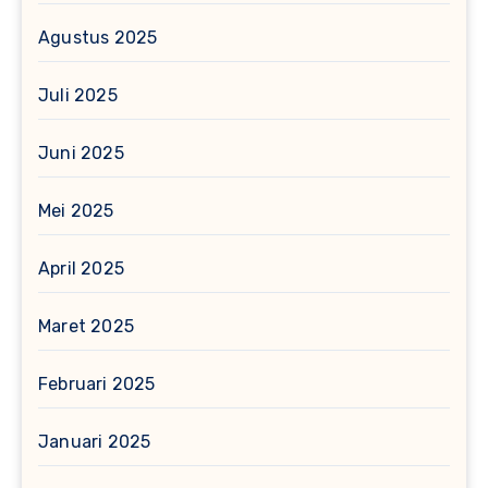
Agustus 2025
Juli 2025
Juni 2025
Mei 2025
April 2025
Maret 2025
Februari 2025
Januari 2025