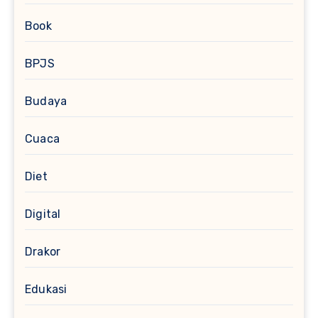
Book
BPJS
Budaya
Cuaca
Diet
Digital
Drakor
Edukasi