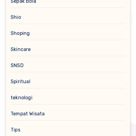
Sepak Bola
Shio
Shoping
Skincare
SNSD
Spiritual
teknologi
Tempat Wisata
Tips