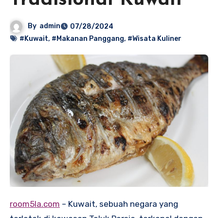
Tradisional Kuwait
By
admin
07/28/2024
#Kuwait
,
#Makanan Panggang
,
#Wisata Kuliner
room5la.com
– Kuwait, sebuah negara yang