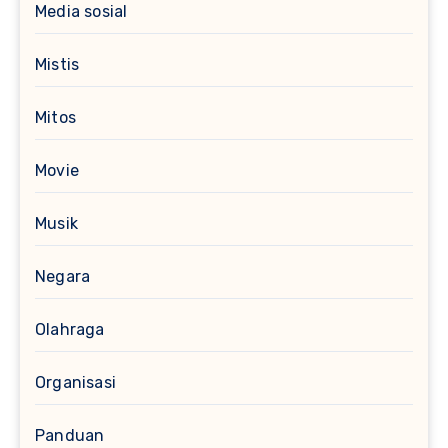
Media sosial
Mistis
Mitos
Movie
Musik
Negara
Olahraga
Organisasi
Panduan