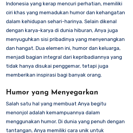
Indonesia yang kerap mencuri perhatian, memiliki
ciri khas yang memadukan humor dan kehangatan
dalam kehidupan sehari-harinya. Selain dikenal
dengan karya-karya di dunia hiburan, Anya juga
menyuguhkan sisi pribadinya yang menyenangkan
dan hangat. Dua elemen ini, humor dan keluarga,
menjadi bagian integral dari kepribadiannya yang
tidak hanya disukai penggemar, tetapi juga
memberikan inspirasi bagi banyak orang.
Humor yang Menyegarkan
Salah satu hal yang membuat Anya begitu
menonjol adalah kemampuannya dalam
menggunakan humor. Di dunia yang penuh dengan
tantangan, Anya memiliki cara unik untuk