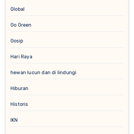
Global
Go Green
Gosip
Hari Raya
hewan lucun dan di lindungi
Hiburan
Historis
IKN