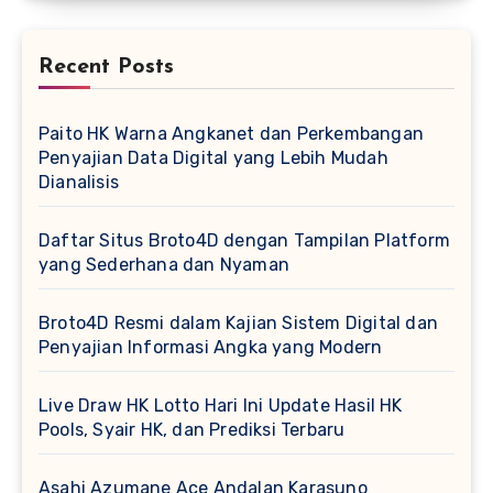
Recent Posts
Paito HK Warna Angkanet dan Perkembangan
Penyajian Data Digital yang Lebih Mudah
Dianalisis
Daftar Situs Broto4D dengan Tampilan Platform
yang Sederhana dan Nyaman
Broto4D Resmi dalam Kajian Sistem Digital dan
Penyajian Informasi Angka yang Modern
Live Draw HK Lotto Hari Ini Update Hasil HK
Pools, Syair HK, dan Prediksi Terbaru
Asahi Azumane Ace Andalan Karasuno