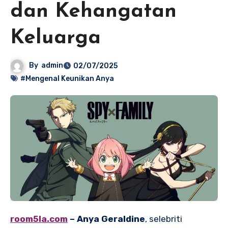
dan Kehangatan
Keluarga
By
admin
02/07/2025
#Mengenal Keunikan Anya
room5la.com
– Anya Geraldine
, selebriti