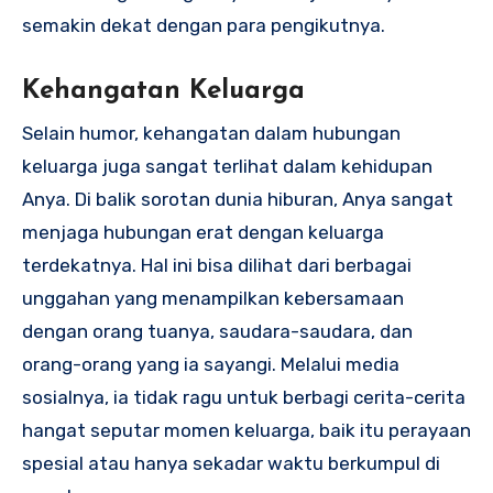
semakin dekat dengan para pengikutnya.
Kehangatan Keluarga
Selain humor, kehangatan dalam hubungan
keluarga juga sangat terlihat dalam kehidupan
Anya. Di balik sorotan dunia hiburan, Anya sangat
menjaga hubungan erat dengan keluarga
terdekatnya. Hal ini bisa dilihat dari berbagai
unggahan yang menampilkan kebersamaan
dengan orang tuanya, saudara-saudara, dan
orang-orang yang ia sayangi. Melalui media
sosialnya, ia tidak ragu untuk berbagi cerita-cerita
hangat seputar momen keluarga, baik itu perayaan
spesial atau hanya sekadar waktu berkumpul di