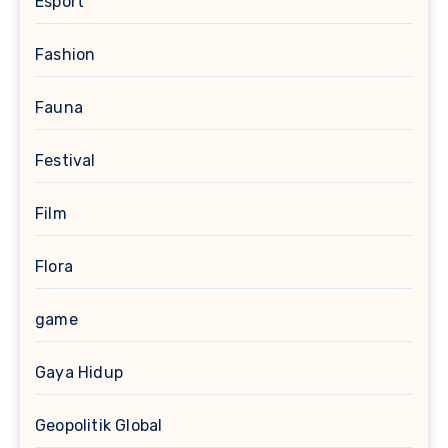
Esport
Fashion
Fauna
Festival
Film
Flora
game
Gaya Hidup
Geopolitik Global