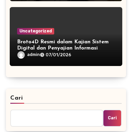
Uncategorized
Broto4D Resmi dalam Kajian Sistem
Digital dan Penyajian Informasi
Angka yang Modern
admin
07/01/2026
Cari
Cari