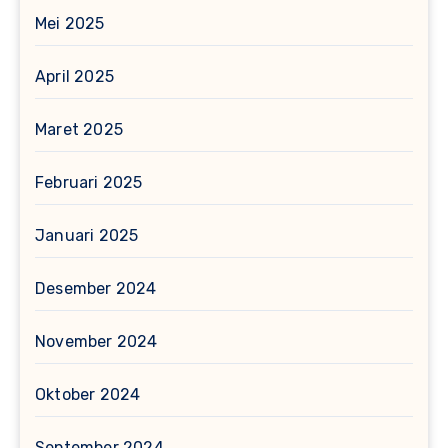
Mei 2025
April 2025
Maret 2025
Februari 2025
Januari 2025
Desember 2024
November 2024
Oktober 2024
September 2024