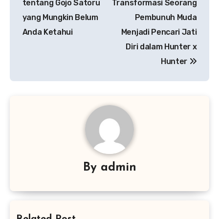
tentang Gojo Satoru
Transformasi Seorang
yang Mungkin Belum
Pembunuh Muda
Anda Ketahui
Menjadi Pencari Jati
Diri dalam Hunter x
Hunter
By
admin