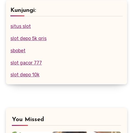
Kunjungi:
situs slot
slot depo 5k qris
sbobet
slot gacor 777
slot depo 10k
You Missed