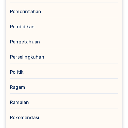
Pemerintahan
Pendidikan
Pengetahuan
Perselingkuhan
Politik
Ragam
Ramalan
Rekomendasi