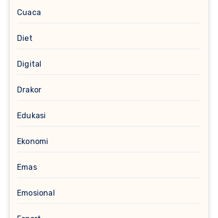
Cuaca
Diet
Digital
Drakor
Edukasi
Ekonomi
Emas
Emosional