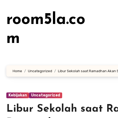
Lewati
ke
room5la.co
konten
m
Home
Uncategorized
Libur Sekolah saat Ramadhan Akan
Kebijakan
Uncategorized
Libur Sekolah saat 