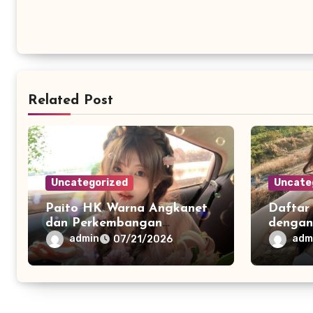
Related Post
Uncategorized
Uncate
Paito HK Warna Angkanet
Daftar
dan Perkembangan
dengan
Penyajian Data Digital
yang S
admin
adm
07/21/2026
yang Lebih Mudah
Nyama
Dianalisis