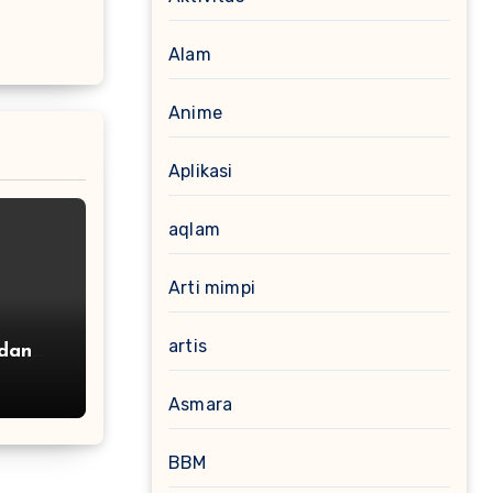
Alam
Anime
Aplikasi
aqlam
Arti mimpi
artis
 dan
Angka
Asmara
BBM