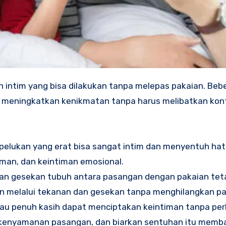
intim yang bisa dilakukan tanpa melepas pakaian. Bebe
 meningkatkan kenikmatan tanpa harus melibatkan konta
 pelukan yang erat bisa sangat intim dan menyentuh hat
uman, dan keintiman emosional.
tkan gesekan tubuh antara pasangan dengan pakaian tet
an melalui tekanan dan gesekan tanpa menghilangkan pa
tau penuh kasih dapat menciptakan keintiman tanpa per
 kenyamanan pasangan, dan biarkan sentuhan itu mem