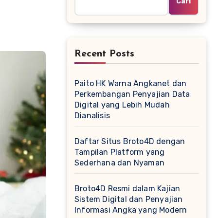
Cari
Recent Posts
Paito HK Warna Angkanet dan
Perkembangan Penyajian Data
Digital yang Lebih Mudah
Dianalisis
Daftar Situs Broto4D dengan
Tampilan Platform yang
Sederhana dan Nyaman
Broto4D Resmi dalam Kajian
Sistem Digital dan Penyajian
Informasi Angka yang Modern