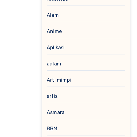
Alam
Anime
Aplikasi
aqlam
Arti mimpi
artis
Asmara
BBM