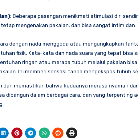
ian)
: Beberapa pasangan menikmati stimulasi diri sendiri
il tetap mengenakan pakaian, dan bisa sangat intim dan
icara dengan nada menggoda atau mengungkapkan fanta
uhan fisik. Kata-kata dan nada suara yang tepat bisa s
Sentuhan ringan atau meraba tubuh melalui pakaian bis
akaian. Ini memberi sensasi tanpa mengekspos tubuh s
an dan memastikan bahwa keduanya merasa nyaman dan
isa dibangun dalam berbagai cara, dan yang terpenting a
g.