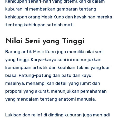
kehidupan sehari-hari yang ditemukan di dalam
kuburan ini memberikan gambaran tentang
kehidupan orang Mesir Kuno dan keyakinan mereka
tentang kehidupan setelah mati.
Nilai Seni yang Tinggi
Barang antik Mesir Kuno juga memiliki nilai seni
yang tinggi. Karya-karya seni ini menunjukkan
kemampuan artistik dan keahlian teknis yang luar
biasa. Patung-patung dari batu dan kayu,
misalnya, menampilkan detail yang rumit dan
proporsi yang akurat, menunjukkan pemahaman
yang mendalam tentang anatomi manusia.
Lukisan dan relief di dinding kuburan juga menjadi