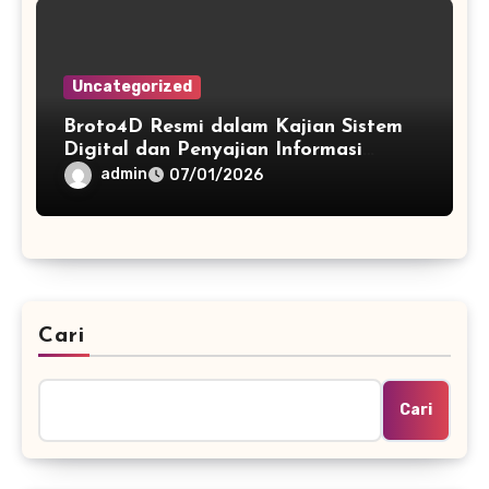
Uncategorized
Broto4D Resmi dalam Kajian Sistem
Digital dan Penyajian Informasi
Angka yang Modern
admin
07/01/2026
Cari
Cari