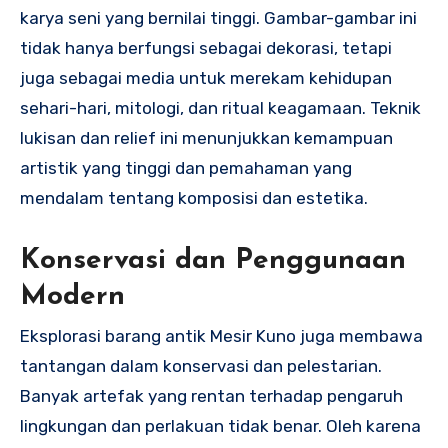
karya seni yang bernilai tinggi. Gambar-gambar ini
tidak hanya berfungsi sebagai dekorasi, tetapi
juga sebagai media untuk merekam kehidupan
sehari-hari, mitologi, dan ritual keagamaan. Teknik
lukisan dan relief ini menunjukkan kemampuan
artistik yang tinggi dan pemahaman yang
mendalam tentang komposisi dan estetika.
Konservasi dan Penggunaan
Modern
Eksplorasi barang antik Mesir Kuno juga membawa
tantangan dalam konservasi dan pelestarian.
Banyak artefak yang rentan terhadap pengaruh
lingkungan dan perlakuan tidak benar. Oleh karena