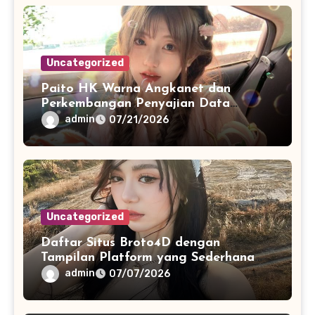
Uncategorized
Paito HK Warna Angkanet dan
Perkembangan Penyajian Data
Digital yang Lebih Mudah Dianalisis
admin
07/21/2026
Uncategorized
Daftar Situs Broto4D dengan
Tampilan Platform yang Sederhana
dan Nyaman
admin
07/07/2026