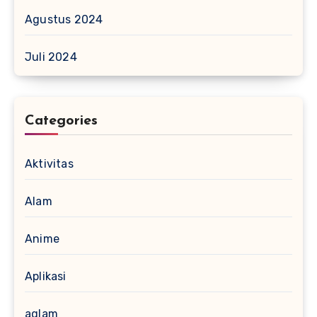
Agustus 2024
Juli 2024
Categories
Aktivitas
Alam
Anime
Aplikasi
aqlam