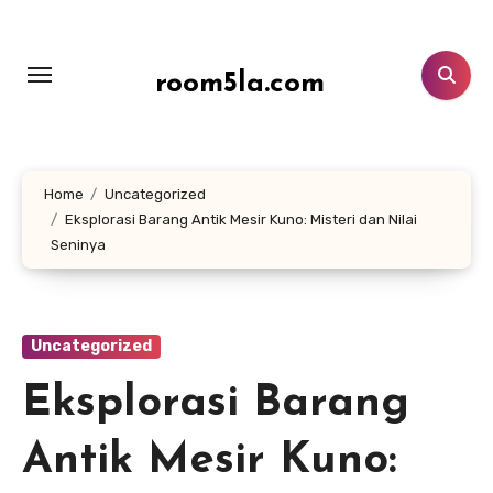
Lewati
ke
konten
room5la.com
Home
Uncategorized
Eksplorasi Barang Antik Mesir Kuno: Misteri dan Nilai
Seninya
Uncategorized
Eksplorasi Barang
Antik Mesir Kuno: