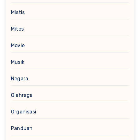
Mistis
Mitos
Movie
Musik
Negara
Olahraga
Organisasi
Panduan