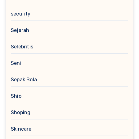
security
Sejarah
Selebritis
Seni
Sepak Bola
Shio
Shoping
Skincare