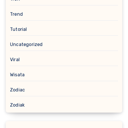
Trend
Tutorial
Uncategorized
Viral
Wisata
Zodiac
Zodiak