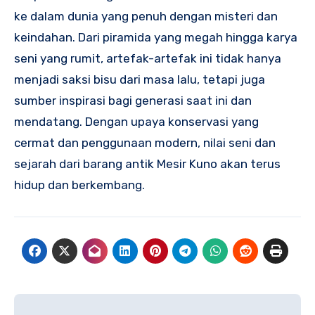
ke dalam dunia yang penuh dengan misteri dan
keindahan. Dari piramida yang megah hingga karya
seni yang rumit, artefak-artefak ini tidak hanya
menjadi saksi bisu dari masa lalu, tetapi juga
sumber inspirasi bagi generasi saat ini dan
mendatang. Dengan upaya konservasi yang
cermat dan penggunaan modern, nilai seni dan
sejarah dari barang antik Mesir Kuno akan terus
hidup dan berkembang.
Navigasi