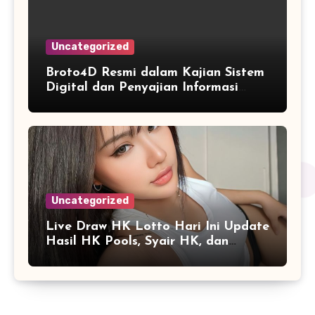
Uncategorized
Broto4D Resmi dalam Kajian Sistem
Digital dan Penyajian Informasi
Angka yang Modern
Uncategorized
Live Draw HK Lotto Hari Ini Update
Hasil HK Pools, Syair HK, dan
Prediksi Terbaru