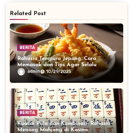
Related Post
BERITA
Rahasia Tempura Jepang: Cara
Memasak dan Tips Agar Selalu
Renyah
admin
10/29/2025
BERITA
Kuasai Pola dan Kombinasi: Rahasia
Menang Mahjong di Kasino