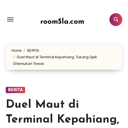
Lewati
ke
konten
room5la.com
Home
BERITA
Duel Maut di Terminal Kepahiang, Tukang Ojek
Ditemukan Tewas
BERITA
Duel Maut di
Terminal Kepahiang,