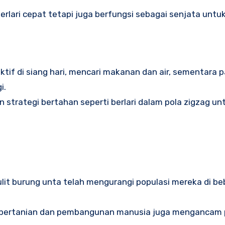
rlari cepat tetapi juga berfungsi sebagai senjata untu
tif di siang hari, mencari makanan dan air, sementara
i.
strategi bertahan seperti berlari dalam pola zigzag un
ulit burung unta telah mengurangi populasi mereka di b
t pertanian dan pembangunan manusia juga mengancam 