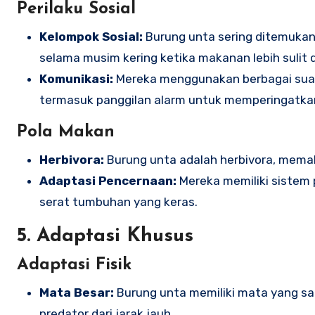
Perilaku Sosial
Kelompok Sosial:
Burung unta sering ditemukan 
selama musim kering ketika makanan lebih sulit 
Komunikasi:
Mereka menggunakan berbagai suara
termasuk panggilan alarm untuk memperingatk
Pola Makan
Herbivora:
Burung unta adalah herbivora, memaka
Adaptasi Pencernaan:
Mereka memiliki sistem
serat tumbuhan yang keras.
5. Adaptasi Khusus
Adaptasi Fisik
Mata Besar:
Burung unta memiliki mata yang sa
predator dari jarak jauh.