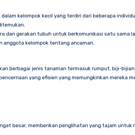
dalam kelompok kecil yang terdiri dari beberapa individ
ditemukan.
 dan gerakan tubuh untuk berkomunikasi satu sama la
an anggota kelompok tentang ancaman.
n berbagai jenis tanaman termasuk rumput, biji-bijian
 pencernaan yang efisien yang memungkinkan mereka 
ngat besar, memberikan penglihatan yang tajam untuk