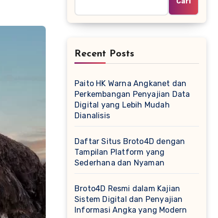
Cari
Recent Posts
Paito HK Warna Angkanet dan
Perkembangan Penyajian Data
Digital yang Lebih Mudah
Dianalisis
Daftar Situs Broto4D dengan
Tampilan Platform yang
Sederhana dan Nyaman
Broto4D Resmi dalam Kajian
Sistem Digital dan Penyajian
Informasi Angka yang Modern