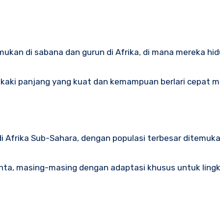
kan di sabana dan gurun di Afrika, di mana mereka hid
 kaki panjang yang kuat dan kemampuan berlari cepat
i Afrika Sub-Sahara, dengan populasi terbesar ditemukan
nta, masing-masing dengan adaptasi khusus untuk ling