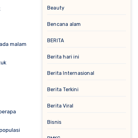
Beauty
k
Bencana alam
BERITA
 pada malam
Berita hari ini
tuk
Berita Internasional
Berita Terkini
Berita Viral
eberapa
Bisnis
populasi