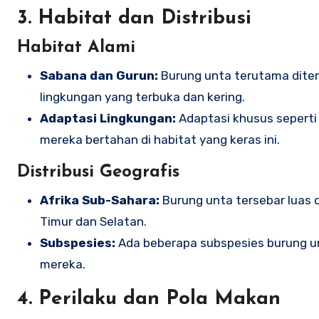
3. Habitat dan Distribusi
Habitat Alami
Sabana dan Gurun:
Burung unta terutama ditemu
lingkungan yang terbuka dan kering.
Adaptasi Lingkungan:
Adaptasi khusus seperti
mereka bertahan di habitat yang keras ini.
Distribusi Geografis
Afrika Sub-Sahara:
Burung unta tersebar luas d
Timur dan Selatan.
Subspesies:
Ada beberapa subspesies burung u
mereka.
4. Perilaku dan Pola Makan