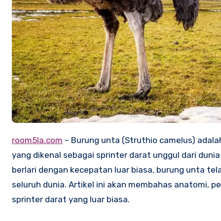
room5la.com
– Burung unta (Struthio camelus) adalah
yang dikenal sebagai sprinter darat unggul dari du
berlari dengan kecepatan luar biasa, burung unta te
seluruh dunia. Artikel ini akan membahas anatomi, p
sprinter darat yang luar biasa.