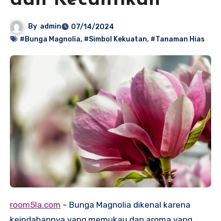
dan Kecantikan
By
admin
07/14/2024
#Bunga Magnolia
,
#Simbol Kekuatan
,
#Tanaman Hias
room5la.com
– Bunga Magnolia dikenal karena
keindahannya yang memukau dan aroma yang