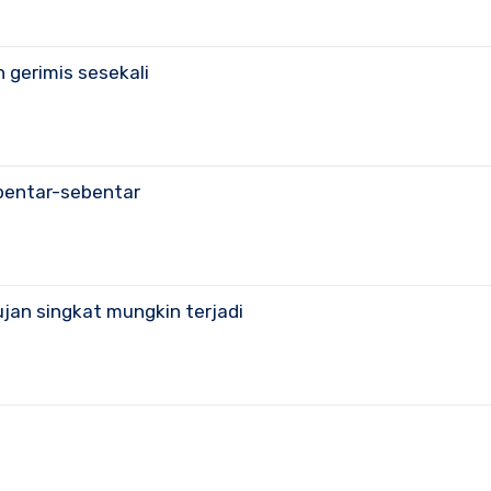
 gerimis sesekali
bentar-sebentar
ujan singkat mungkin terjadi