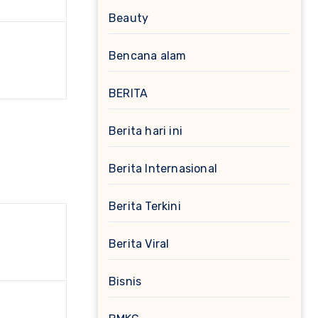
Beauty
Bencana alam
BERITA
Berita hari ini
Berita Internasional
Berita Terkini
Berita Viral
Bisnis