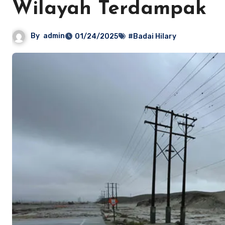
Wilayah Terdampak
By
admin
01/24/2025
#Badai Hilary