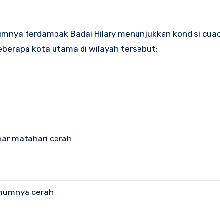
lumnya terdampak Badai Hilary menunjukkan kondisi cua
 beberapa kota utama di wilayah tersebut:
nar matahari cerah
mumnya cerah