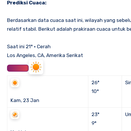
Prediksi Cuaca:
Berdasarkan data cuaca saat ini, wilayah yang sebe
relatif stabil. Berikut adalah prakiraan cuaca untuk
Saat ini 21° · Cerah
Los Angeles, CA, Amerika Serikat
26°
Si
10°
Kam, 23 Jan
23°
U
9°