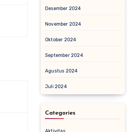
Desember 2024
November 2024
Oktober 2024
September 2024
Agustus 2024
Juli 2024
Categories
Aktivitas