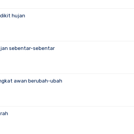
dikit hujan
jan sebentar-sebentar
ngkat awan berubah-ubah
rah