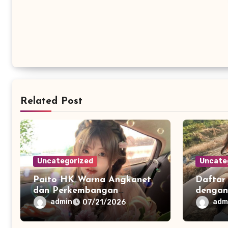
Related Post
Uncategorized
Uncate
Paito HK Warna Angkanet
Daftar
dan Perkembangan
dengan
Penyajian Data Digital
yang S
admin
adm
07/21/2026
yang Lebih Mudah
Nyama
Dianalisis