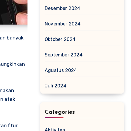
Desember 2024
November 2024
dan banyak
Oktober 2024
September 2024
emungkinkan
Agustus 2024
Juli 2024
unakan
an efek
Categories
n fitur
Aktivitas