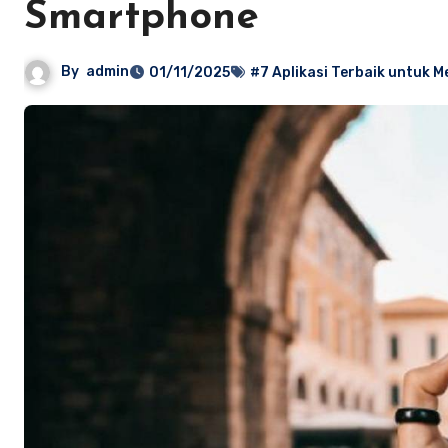
Smartphone
By
admin
01/11/2025
#7 Aplikasi Terbaik untuk M