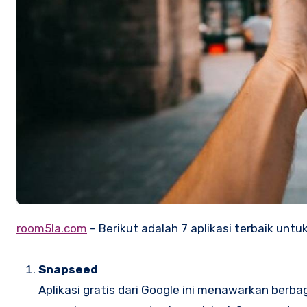
room5la.com
– Berikut adalah 7 aplikasi terbaik unt
Snapseed
Aplikasi gratis dari Google ini menawarkan berbagai