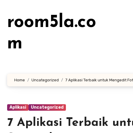
Lewati
ke
room5la.co
konten
m
Home
Uncategorized
7 Aplikasi Terbaik untuk Mengedit F
Aplikasi
Uncategorized
7 Aplikasi Terbaik un