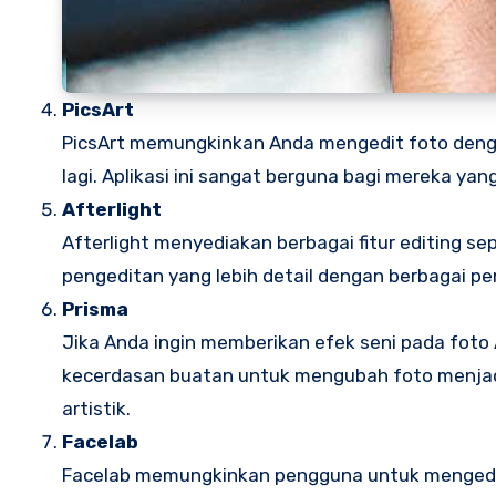
PicsArt
PicsArt memungkinkan Anda mengedit foto dengan 
lagi. Aplikasi ini sangat berguna bagi mereka ya
Afterlight
Afterlight menyediakan berbagai fitur editing sepe
pengeditan yang lebih detail dengan berbagai p
Prisma
Jika Anda ingin memberikan efek seni pada foto
kecerdasan buatan untuk mengubah foto menjadi 
artistik.
Facelab
Facelab memungkinkan pengguna untuk mengedit 