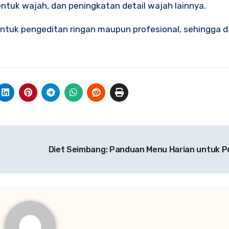
ntuk wajah, dan peningkatan detail wajah lainnya.
k untuk pengeditan ringan maupun profesional, sehingga 
Diet Seimbang: Panduan Menu Harian untuk 