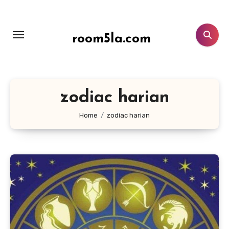
Lewati
ke
konten
room5la.com
zodiac harian
Home
zodiac harian