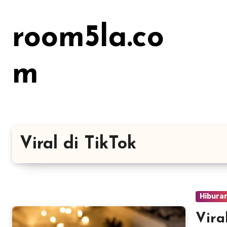
Lewati
ke
room5la.co
konten
m
Viral di TikTok
Hibura
Vira