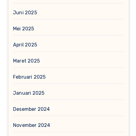
Juni 2025
Mei 2025
April 2025
Maret 2025
Februari 2025
Januari 2025
Desember 2024
November 2024