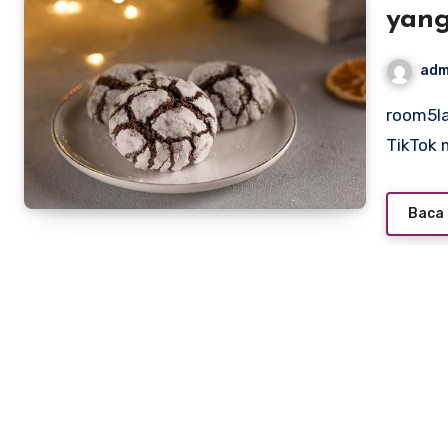
yang
adm
room5la.com – Musim Natal sudah tiba, dan tahun ini,
TikTok 
Baca 