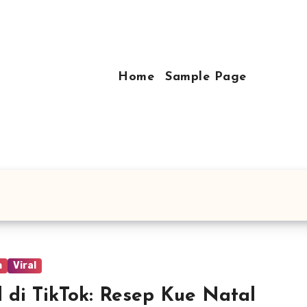
Home
Sample Page
n
Viral
l di TikTok: Resep Kue Natal