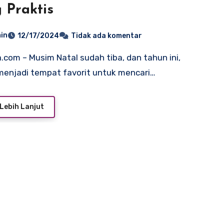
 Praktis
in
12/17/2024
Tidak ada komentar
menjadi tempat favorit untuk mencari…
Lebih Lanjut