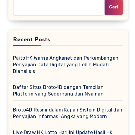
Cari
Recent Posts
Paito HK Warna Angkanet dan Perkembangan
Penyajian Data Digital yang Lebih Mudah
Dianalisis
Daftar Situs Broto4D dengan Tampilan
Platform yang Sederhana dan Nyaman
Broto4D Resmi dalam Kajian Sistem Digital dan
Penyajian Informasi Angka yang Modern
Live Draw HK Lotto Hari Ini Update Hasil HK