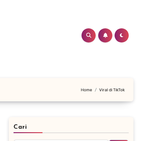
Home
Viral di TikTok
Cari