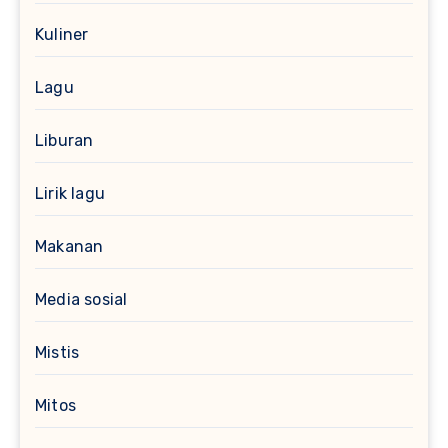
Kuliner
Lagu
Liburan
Lirik lagu
Makanan
Media sosial
Mistis
Mitos