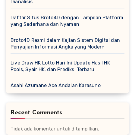
Dianalisis
Daftar Situs Broto4D dengan Tampilan Platform
yang Sederhana dan Nyaman
Broto4D Resmi dalam Kajian Sistem Digital dan
Penyajian Informasi Angka yang Modern
Live Draw HK Lotto Hari Ini Update Hasil HK
Pools, Syair HK, dan Prediksi Terbaru
Asahi Azumane Ace Andalan Karasuno
Recent Comments
Tidak ada komentar untuk ditampilkan.