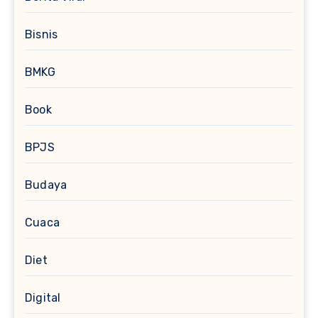
Bisnis
BMKG
Book
BPJS
Budaya
Cuaca
Diet
Digital