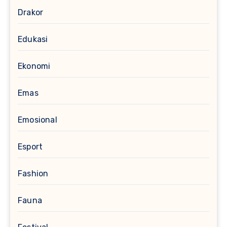
Drakor
Edukasi
Ekonomi
Emas
Emosional
Esport
Fashion
Fauna