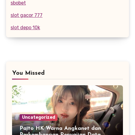
sbobet
slot gacor 777
slot depo 10k
You Missed
Uncategorized
Paito HK Warna Angkanet dan
Perkembangan Penyajian Data