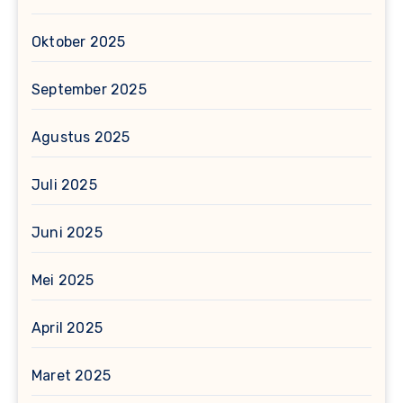
Oktober 2025
September 2025
Agustus 2025
Juli 2025
Juni 2025
Mei 2025
April 2025
Maret 2025