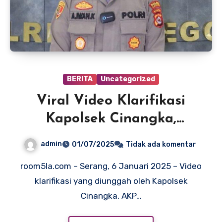
BERITA
Uncategorized
Viral Video Klarifikasi
Kapolsek Cinangka,
Dihapus Polres
admin
01/07/2025
Tidak ada komentar
room5la.com – Serang, 6 Januari 2025 – Video
klarifikasi yang diunggah oleh Kapolsek
Cinangka, AKP…