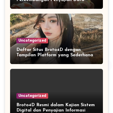
Digital yang Lebih Mudah Dianalisis
Uncategorized
Daftar Situs Broto4D dengan
Tampilan Platform yang Sederhana
dan Nyaman
Uncategorized
Broto4D Resmi dalam Kajian Sistem
Digital dan Penyajian Informasi