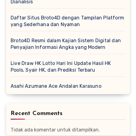
Dianalisis
Daftar Situs Broto4D dengan Tampilan Platform
yang Sederhana dan Nyaman
Broto4D Resmi dalam Kajian Sistem Digital dan
Penyajian Informasi Angka yang Modern
Live Draw HK Lotto Hari Ini Update Hasil HK
Pools, Syair HK, dan Prediksi Terbaru
Asahi Azumane Ace Andalan Karasuno
Recent Comments
Tidak ada komentar untuk ditampilkan.