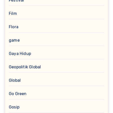
Festival
Film
Flora
game
Gaya Hidup
Geopolitik Global
Global
Go Green
Gosip