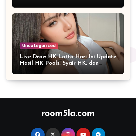
Angka yang Modern
Uncategorized
Live Draw HK Lotto Hari Ini Update
Hasil HK Pools, Syair HK, dan
Prediksi Terbaru
room5la.com