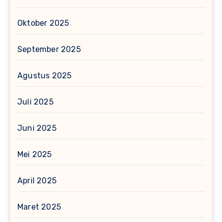
Oktober 2025
September 2025
Agustus 2025
Juli 2025
Juni 2025
Mei 2025
April 2025
Maret 2025