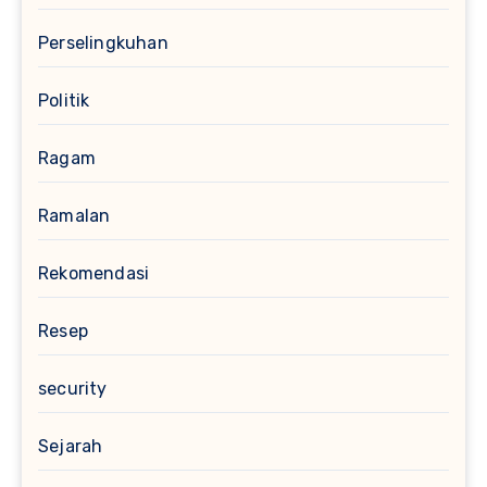
Perselingkuhan
Politik
Ragam
Ramalan
Rekomendasi
Resep
security
Sejarah