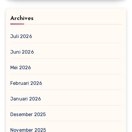
Archives
Juli 2026
Juni 2026
Mei 2026
Februari 2026
Januari 2026
Desember 2025
November 2025