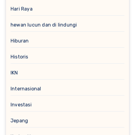
Hari Raya
hewan lucun dan di lindungi
Hiburan
Historis
IKN
Internasional
Investasi
Jepang