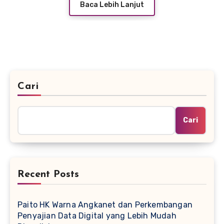
Baca Lebih Lanjut
Cari
Cari
Recent Posts
Paito HK Warna Angkanet dan Perkembangan
Penyajian Data Digital yang Lebih Mudah