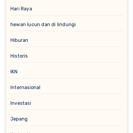
Hari Raya
hewan lucun dan di lindungi
Hiburan
Historis
IKN
Internasional
Investasi
Jepang