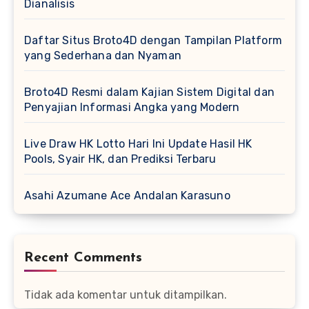
Dianalisis
Daftar Situs Broto4D dengan Tampilan Platform
yang Sederhana dan Nyaman
Broto4D Resmi dalam Kajian Sistem Digital dan
Penyajian Informasi Angka yang Modern
Live Draw HK Lotto Hari Ini Update Hasil HK
Pools, Syair HK, dan Prediksi Terbaru
Asahi Azumane Ace Andalan Karasuno
Recent Comments
Tidak ada komentar untuk ditampilkan.