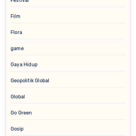
Festival
Film
Flora
game
Gaya Hidup
Geopolitik Global
Global
Go Green
Gosip