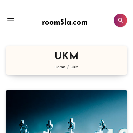
Lewati
ke
konten
room5la.com
UKM
Home
UKM