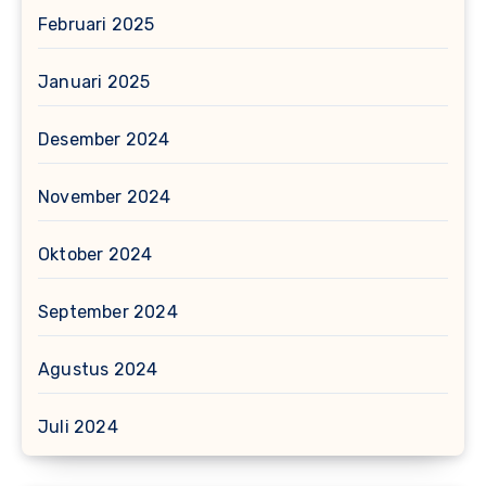
Februari 2025
Januari 2025
Desember 2024
November 2024
Oktober 2024
September 2024
Agustus 2024
Juli 2024