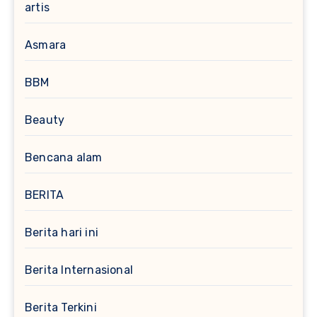
artis
Asmara
BBM
Beauty
Bencana alam
BERITA
Berita hari ini
Berita Internasional
Berita Terkini