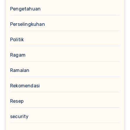
Pengetahuan
Perselingkuhan
Politik
Ragam
Ramalan
Rekomendasi
Resep
security