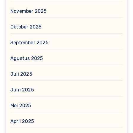
November 2025
Oktober 2025
September 2025
Agustus 2025
Juli 2025
Juni 2025
Mei 2025
April 2025