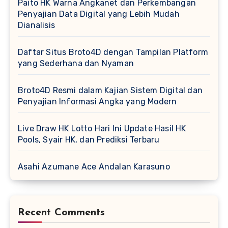
Paito HK Warna Angkanet dan Perkembangan
Penyajian Data Digital yang Lebih Mudah
Dianalisis
Daftar Situs Broto4D dengan Tampilan Platform
yang Sederhana dan Nyaman
Broto4D Resmi dalam Kajian Sistem Digital dan
Penyajian Informasi Angka yang Modern
Live Draw HK Lotto Hari Ini Update Hasil HK
Pools, Syair HK, dan Prediksi Terbaru
Asahi Azumane Ace Andalan Karasuno
Recent Comments