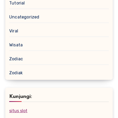
Tutorial
Uncategorized
Viral
Wisata
Zodiac
Zodiak
Kunjungi:
situs slot