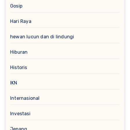
Gosip
Hari Raya
hewan lucun dan di lindungi
Hiburan
Historis
IKN
Internasional
Investasi
Jepang