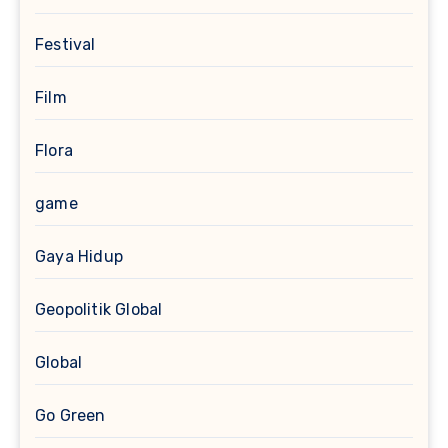
Festival
Film
Flora
game
Gaya Hidup
Geopolitik Global
Global
Go Green