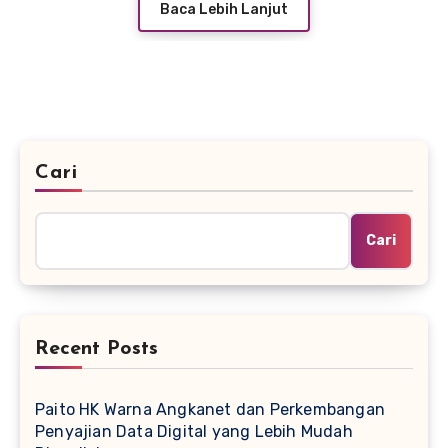
Baca Lebih Lanjut
Cari
Cari
Recent Posts
Paito HK Warna Angkanet dan Perkembangan
Penyajian Data Digital yang Lebih Mudah