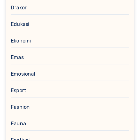
Drakor
Edukasi
Ekonomi
Emas
Emosional
Esport
Fashion
Fauna