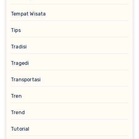
Tempat Wisata
Tips
Tradisi
Tragedi
Transportasi
Tren
Trend
Tutorial