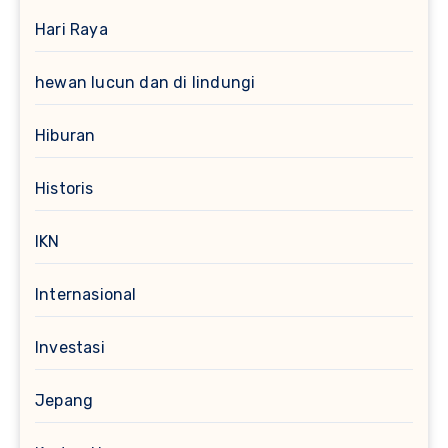
Hari Raya
hewan lucun dan di lindungi
Hiburan
Historis
IKN
Internasional
Investasi
Jepang