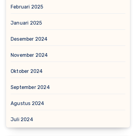
Februari 2025
Januari 2025
Desember 2024
November 2024
Oktober 2024
September 2024
Agustus 2024
Juli 2024