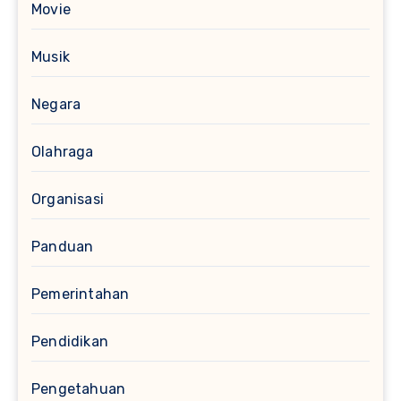
Movie
Musik
Negara
Olahraga
Organisasi
Panduan
Pemerintahan
Pendidikan
Pengetahuan