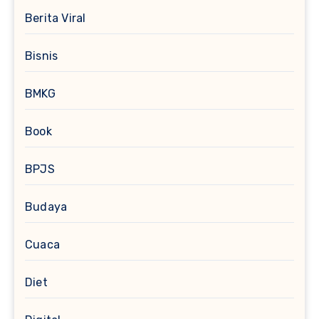
Berita Viral
Bisnis
BMKG
Book
BPJS
Budaya
Cuaca
Diet