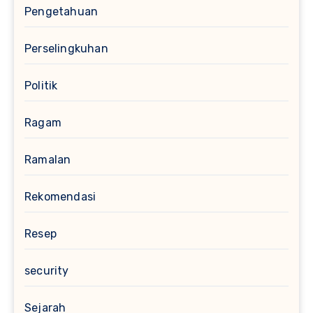
Pengetahuan
Perselingkuhan
Politik
Ragam
Ramalan
Rekomendasi
Resep
security
Sejarah