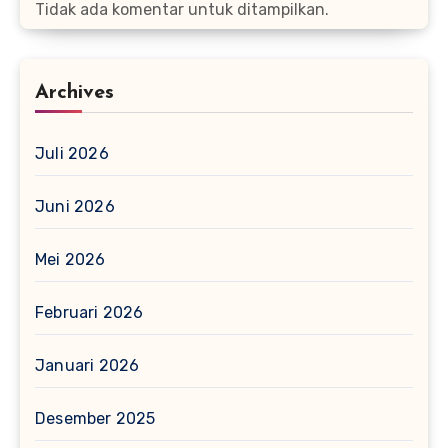
Tidak ada komentar untuk ditampilkan.
Archives
Juli 2026
Juni 2026
Mei 2026
Februari 2026
Januari 2026
Desember 2025