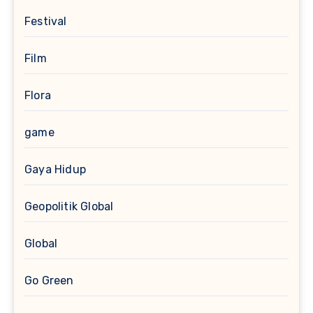
Festival
Film
Flora
game
Gaya Hidup
Geopolitik Global
Global
Go Green