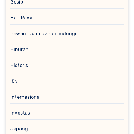
Gosip
Hari Raya
hewan lucun dan di lindungi
Hiburan
Historis
IKN
Internasional
Investasi
Jepang