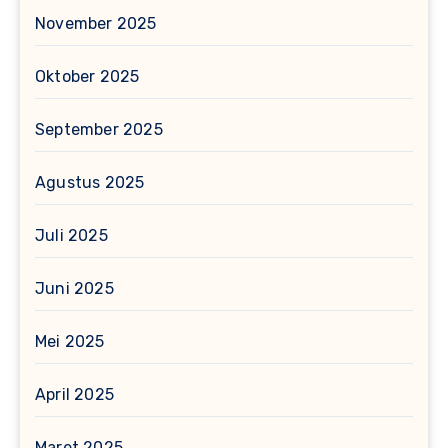
November 2025
Oktober 2025
September 2025
Agustus 2025
Juli 2025
Juni 2025
Mei 2025
April 2025
Maret 2025