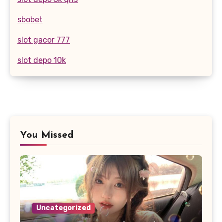
sbobet
slot gacor 777
slot depo 10k
You Missed
Uncategorized