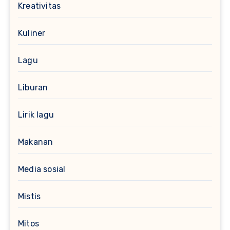
Kreativitas
Kuliner
Lagu
Liburan
Lirik lagu
Makanan
Media sosial
Mistis
Mitos