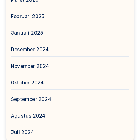
Februari 2025
Januari 2025
Desember 2024
November 2024
Oktober 2024
September 2024
Agustus 2024
Juli 2024