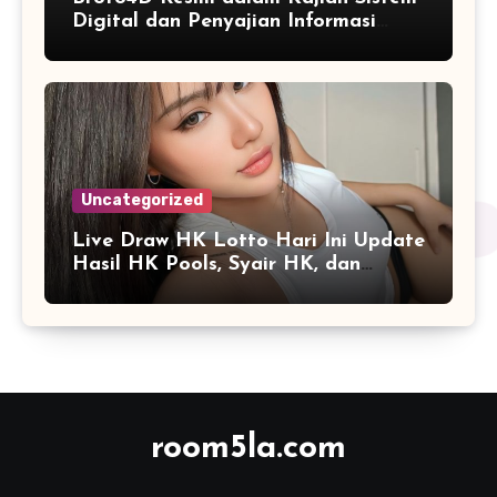
Digital dan Penyajian Informasi
Angka yang Modern
Uncategorized
Live Draw HK Lotto Hari Ini Update
Hasil HK Pools, Syair HK, dan
Prediksi Terbaru
room5la.com