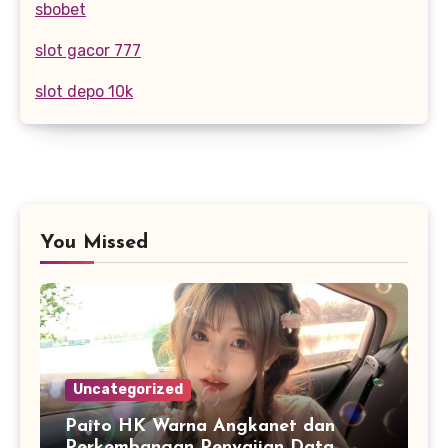
sbobet
slot gacor 777
slot depo 10k
You Missed
Uncategorized
Paito HK Warna Angkanet dan
Perkembangan Penyajian Data