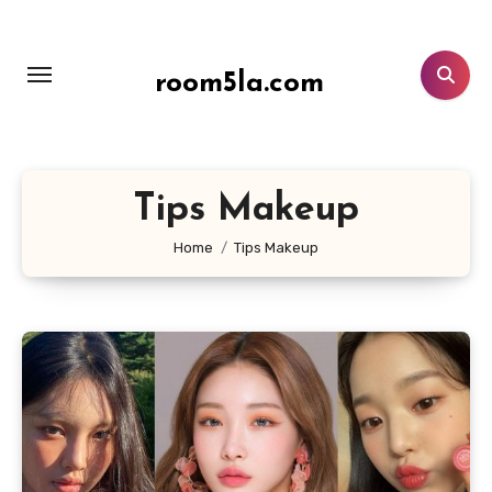
Lewati
ke
konten
room5la.com
Tips Makeup
Home
Tips Makeup