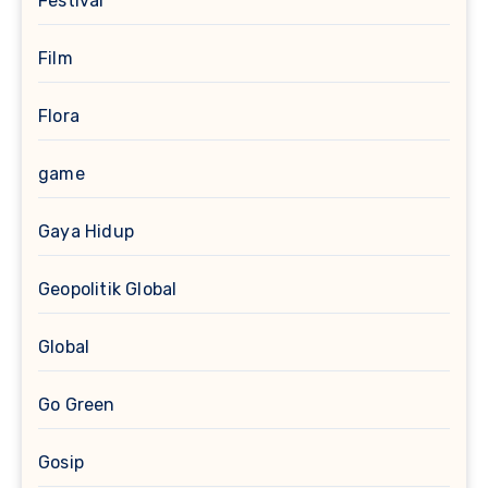
Festival
Film
Flora
game
Gaya Hidup
Geopolitik Global
Global
Go Green
Gosip