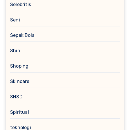
Selebritis
Seni
Sepak Bola
Shio
Shoping
Skincare
SNSD
Spiritual
teknologi