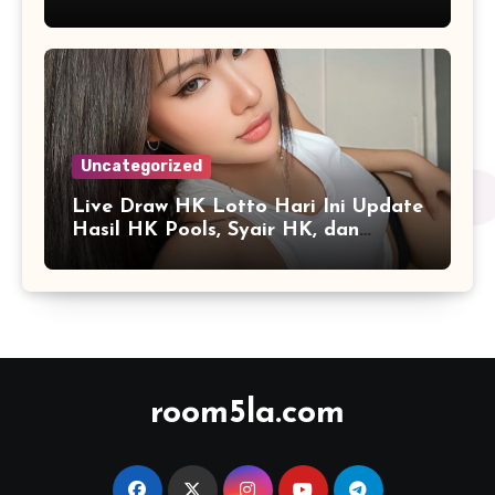
Angka yang Modern
Uncategorized
Live Draw HK Lotto Hari Ini Update
Hasil HK Pools, Syair HK, dan
Prediksi Terbaru
room5la.com