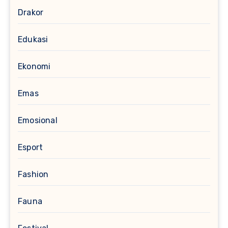
Drakor
Edukasi
Ekonomi
Emas
Emosional
Esport
Fashion
Fauna