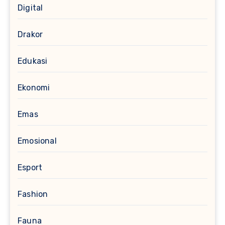
Digital
Drakor
Edukasi
Ekonomi
Emas
Emosional
Esport
Fashion
Fauna