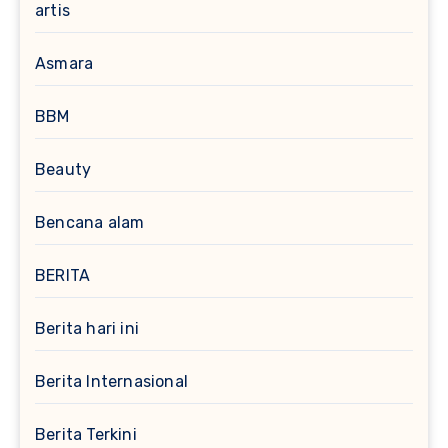
artis
Asmara
BBM
Beauty
Bencana alam
BERITA
Berita hari ini
Berita Internasional
Berita Terkini