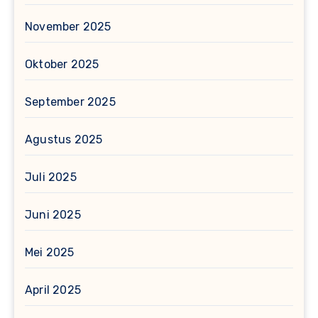
November 2025
Oktober 2025
September 2025
Agustus 2025
Juli 2025
Juni 2025
Mei 2025
April 2025