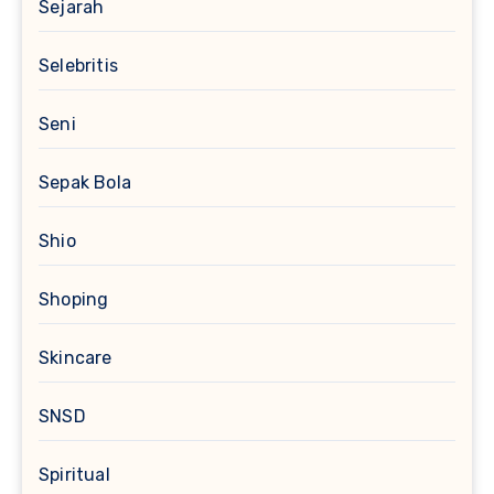
Sejarah
Selebritis
Seni
Sepak Bola
Shio
Shoping
Skincare
SNSD
Spiritual