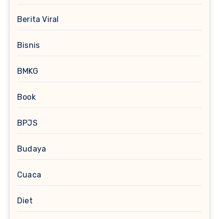
Berita Viral
Bisnis
BMKG
Book
BPJS
Budaya
Cuaca
Diet