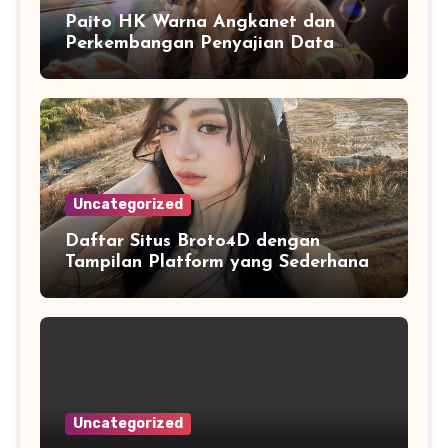
Paito HK Warna Angkanet dan
Perkembangan Penyajian Data
Digital yang Lebih Mudah Dianalisis
Uncategorized
Daftar Situs Broto4D dengan
Tampilan Platform yang Sederhana
dan Nyaman
Uncategorized