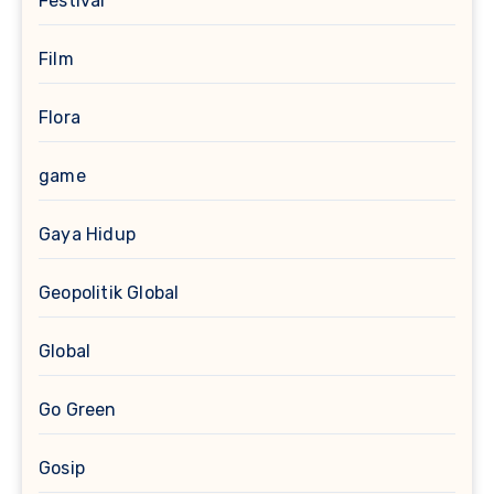
Festival
Film
Flora
game
Gaya Hidup
Geopolitik Global
Global
Go Green
Gosip