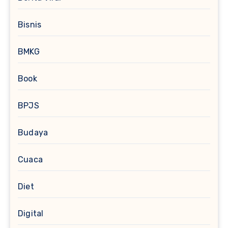
Bisnis
BMKG
Book
BPJS
Budaya
Cuaca
Diet
Digital