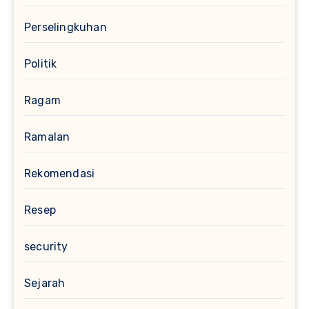
Perselingkuhan
Politik
Ragam
Ramalan
Rekomendasi
Resep
security
Sejarah