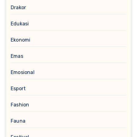
Drakor
Edukasi
Ekonomi
Emas
Emosional
Esport
Fashion
Fauna