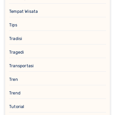
Tempat Wisata
Tips
Tradisi
Tragedi
Transportasi
Tren
Trend
Tutorial