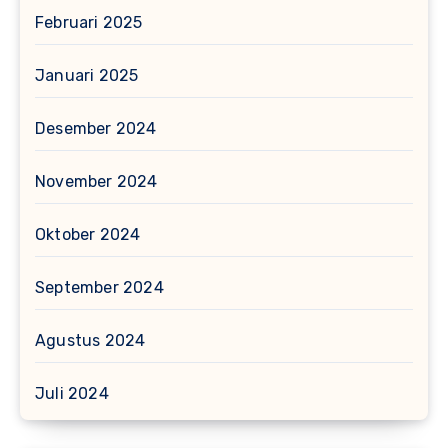
Februari 2025
Januari 2025
Desember 2024
November 2024
Oktober 2024
September 2024
Agustus 2024
Juli 2024