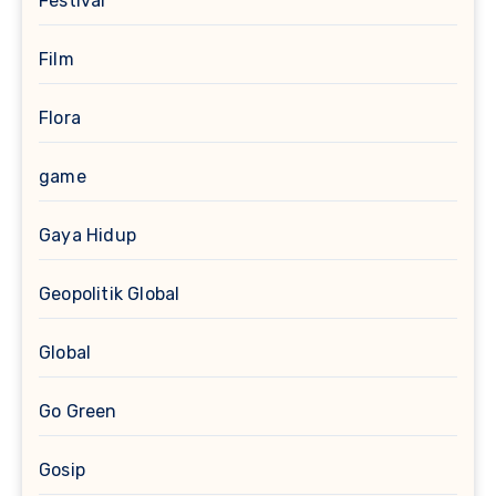
Festival
Film
Flora
game
Gaya Hidup
Geopolitik Global
Global
Go Green
Gosip