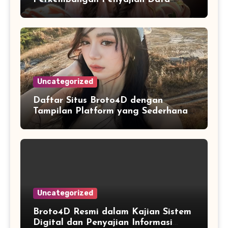
Digital yang Lebih Mudah Dianalisis
Uncategorized
Daftar Situs Broto4D dengan
Tampilan Platform yang Sederhana
dan Nyaman
Uncategorized
Broto4D Resmi dalam Kajian Sistem
Digital dan Penyajian Informasi