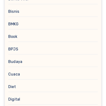
Bisnis
BMKG
Book
BPJS
Budaya
Cuaca
Diet
Digital