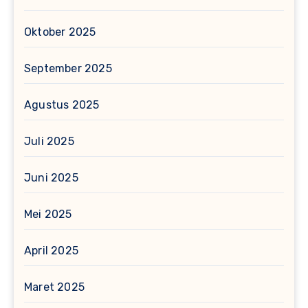
Oktober 2025
September 2025
Agustus 2025
Juli 2025
Juni 2025
Mei 2025
April 2025
Maret 2025