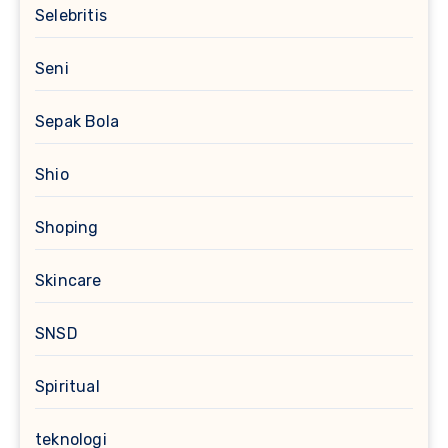
Selebritis
Seni
Sepak Bola
Shio
Shoping
Skincare
SNSD
Spiritual
teknologi