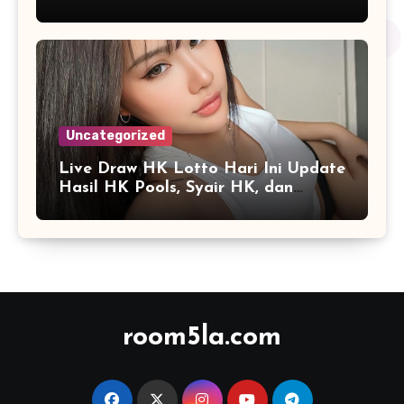
Angka yang Modern
Uncategorized
Live Draw HK Lotto Hari Ini Update
Hasil HK Pools, Syair HK, dan
Prediksi Terbaru
room5la.com