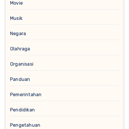
Movie
Musik
Negara
Olahraga
Organisasi
Panduan
Pemerintahan
Pendidikan
Pengetahuan