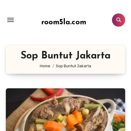
Lewati
ke
konten
room5la.com
Sop Buntut Jakarta
Home
Sop Buntut Jakarta