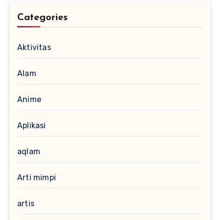
Categories
Aktivitas
Alam
Anime
Aplikasi
aqlam
Arti mimpi
artis