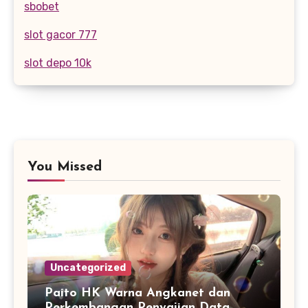
sbobet
slot gacor 777
slot depo 10k
You Missed
Uncategorized
Paito HK Warna Angkanet dan
Perkembangan Penyajian Data