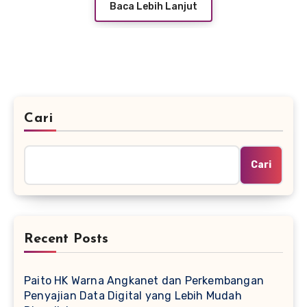
Baca Lebih Lanjut
Cari
Cari
Recent Posts
Paito HK Warna Angkanet dan Perkembangan
Penyajian Data Digital yang Lebih Mudah