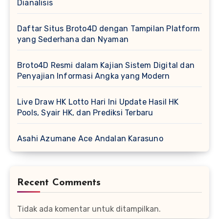
Dianalisis
Daftar Situs Broto4D dengan Tampilan Platform
yang Sederhana dan Nyaman
Broto4D Resmi dalam Kajian Sistem Digital dan
Penyajian Informasi Angka yang Modern
Live Draw HK Lotto Hari Ini Update Hasil HK
Pools, Syair HK, dan Prediksi Terbaru
Asahi Azumane Ace Andalan Karasuno
Recent Comments
Tidak ada komentar untuk ditampilkan.