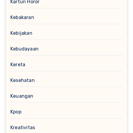
Kartun Horor
Kebakaran
Kebijakan
Kebudayaan
Kereta
Kesehatan
Keuangan
Kpop
Kreativitas