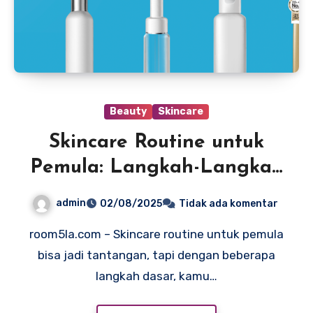
Beauty
Skincare
Skincare Routine untuk
Pemula: Langkah-Langkah
dan Produk Terbaik
admin
02/08/2025
Tidak ada komentar
room5la.com – Skincare routine untuk pemula
bisa jadi tantangan, tapi dengan beberapa
langkah dasar, kamu…