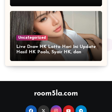
Angka yang Modern
Uncategorized
Live Draw HK Lotto Hari Ini Update
Hasil HK Pools, Syair HK, dan
Prediksi Terbaru
room5la.com