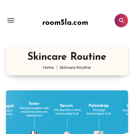
Lewati
ke
konten
room5la.com
Skincare Routine
Home
Skincare Routine