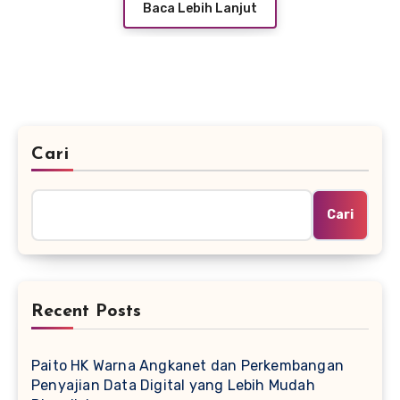
Baca Lebih Lanjut
Cari
Cari
Recent Posts
Paito HK Warna Angkanet dan Perkembangan
Penyajian Data Digital yang Lebih Mudah