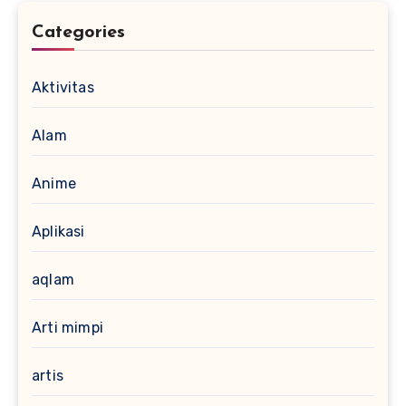
Categories
Aktivitas
Alam
Anime
Aplikasi
aqlam
Arti mimpi
artis