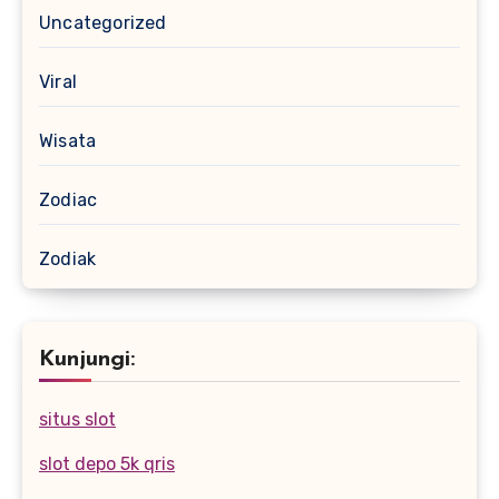
Uncategorized
Viral
Wisata
Zodiac
Zodiak
Kunjungi:
situs slot
slot depo 5k qris