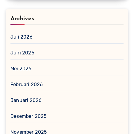
Archives
Juli 2026
Juni 2026
Mei 2026
Februari 2026
Januari 2026
Desember 2025
November 2025