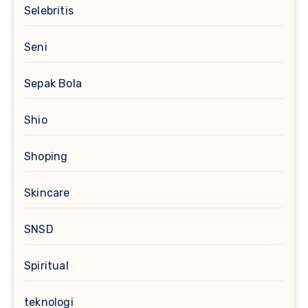
Selebritis
Seni
Sepak Bola
Shio
Shoping
Skincare
SNSD
Spiritual
teknologi