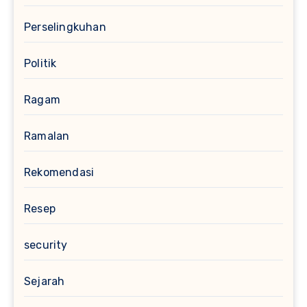
Perselingkuhan
Politik
Ragam
Ramalan
Rekomendasi
Resep
security
Sejarah