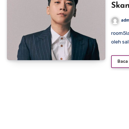
Skan
adm
room5la.com – Pada tahun 2019, dunia K-Pop diguncang
oleh sa
Baca 