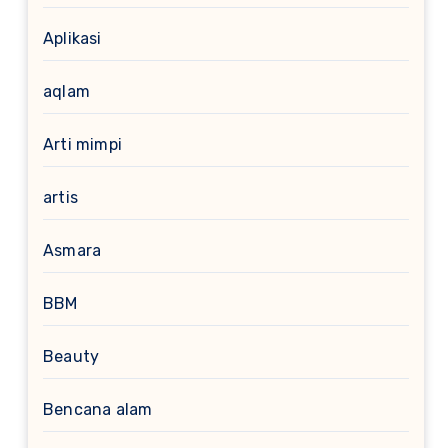
Aplikasi
aqlam
Arti mimpi
artis
Asmara
BBM
Beauty
Bencana alam