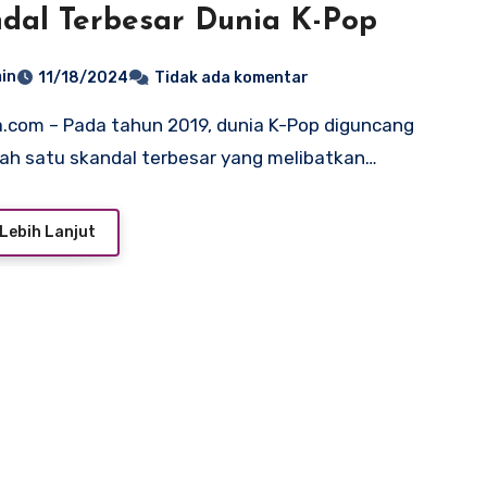
dal Terbesar Dunia K-Pop
in
11/18/2024
Tidak ada komentar
lah satu skandal terbesar yang melibatkan…
Lebih Lanjut