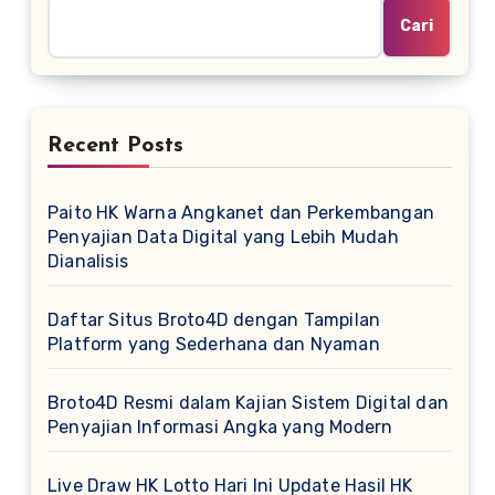
Cari
Recent Posts
Paito HK Warna Angkanet dan Perkembangan
Penyajian Data Digital yang Lebih Mudah
Dianalisis
Daftar Situs Broto4D dengan Tampilan
Platform yang Sederhana dan Nyaman
Broto4D Resmi dalam Kajian Sistem Digital dan
Penyajian Informasi Angka yang Modern
Live Draw HK Lotto Hari Ini Update Hasil HK