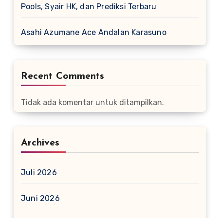
Pools, Syair HK, dan Prediksi Terbaru
Asahi Azumane Ace Andalan Karasuno
Recent Comments
Tidak ada komentar untuk ditampilkan.
Archives
Juli 2026
Juni 2026