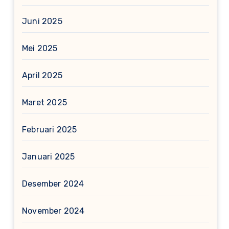
Juni 2025
Mei 2025
April 2025
Maret 2025
Februari 2025
Januari 2025
Desember 2024
November 2024