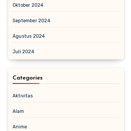
Oktober 2024
September 2024
Agustus 2024
Juli 2024
Categories
Aktivitas
Alam
Anime