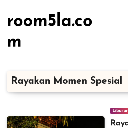
Lewati
ke
room5la.co
konten
m
Rayakan Momen Spesial
Libura
Raya