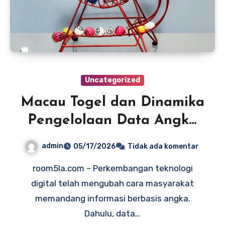
Uncategorized
Macau Togel dan Dinamika
Pengelolaan Data Angka
Berbasis Sistem Online
admin
05/17/2026
Tidak ada komentar
room5la.com – Perkembangan teknologi
digital telah mengubah cara masyarakat
memandang informasi berbasis angka.
Dahulu, data…