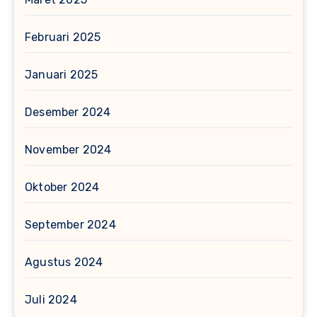
Februari 2025
Januari 2025
Desember 2024
November 2024
Oktober 2024
September 2024
Agustus 2024
Juli 2024