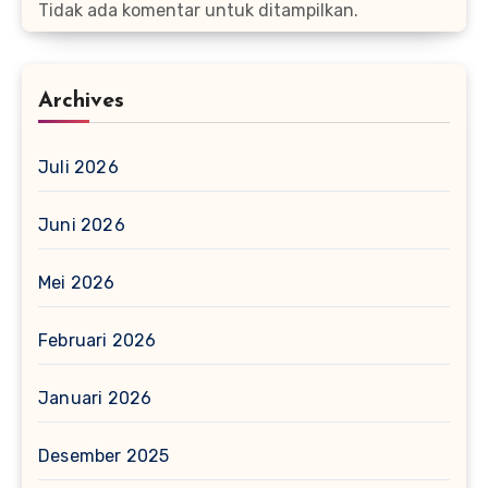
Tidak ada komentar untuk ditampilkan.
Archives
Juli 2026
Juni 2026
Mei 2026
Februari 2026
Januari 2026
Desember 2025