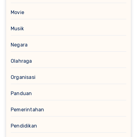
Movie
Musik
Negara
Olahraga
Organisasi
Panduan
Pemerintahan
Pendidikan