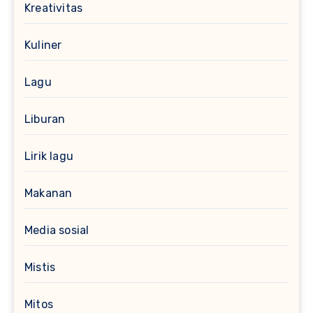
Kreativitas
Kuliner
Lagu
Liburan
Lirik lagu
Makanan
Media sosial
Mistis
Mitos