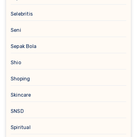
Selebritis
Seni
Sepak Bola
Shio
Shoping
Skincare
SNSD
Spiritual