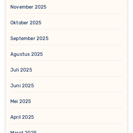
November 2025
Oktober 2025
September 2025
Agustus 2025
Juli 2025
Juni 2025
Mei 2025
April 2025
Maret 2025