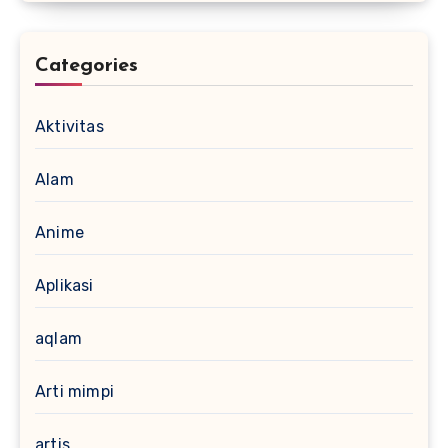
Categories
Aktivitas
Alam
Anime
Aplikasi
aqlam
Arti mimpi
artis