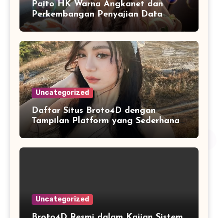
Paito HK Warna Angkanet dan
Perkembangan Penyajian Data
Digital yang Lebih Mudah Dianalisis
Uncategorized
Daftar Situs Broto4D dengan
Tampilan Platform yang Sederhana
dan Nyaman
Uncategorized
Broto4D Resmi dalam Kajian Sistem