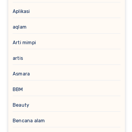
Aplikasi
aqlam
Arti mimpi
artis
Asmara
BBM
Beauty
Bencana alam