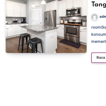
Tang
adm
room5la.com Tidak semua peralatan di rumah memiliki
konsums
memerlu
Baca 