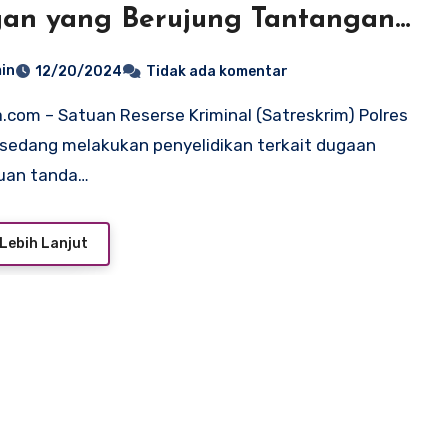
an yang Berujung Tantangan
pah Pocong
in
12/20/2024
Tidak ada komentar
sedang melakukan penyelidikan terkait dugaan
uan tanda…
Lebih Lanjut