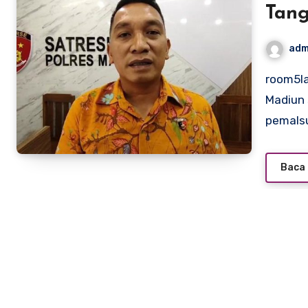
Tang
Sum
adm
room5la.com – Satuan Reserse Kriminal (Satreskrim) Polres
Madiun 
pemals
Baca 