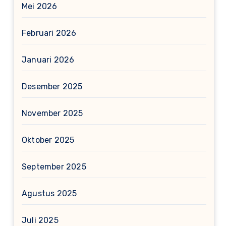
Mei 2026
Februari 2026
Januari 2026
Desember 2025
November 2025
Oktober 2025
September 2025
Agustus 2025
Juli 2025